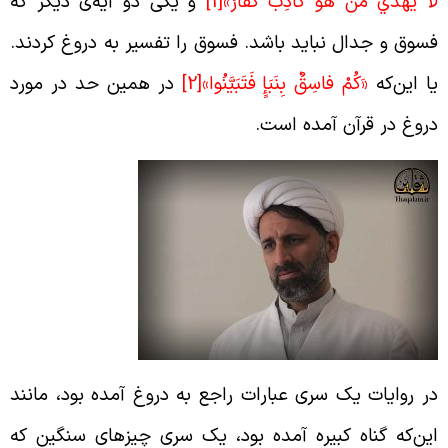
ا يَهْدي مَنْ هُوَ كاذِبٌ كَفَّارٌ»
[1]
و یکی دو آیه‌ی دیگر که
سوق و جدال نباید باشد. فسوق را تفسیر به دروغ کردند.
ا این‌که
«َكُمْ فاسِقٌ بِنَبَإٍ فَتَبَيَّنُوا»
[2]
در همین حد در مورد
روغ در قرآن آمده است.
ر روایات یک سری عبارات راجع به دروغ آمده بود، مانند
ین‌که گناه کبیره آمده بود، یک سری چیزهای سنگین که