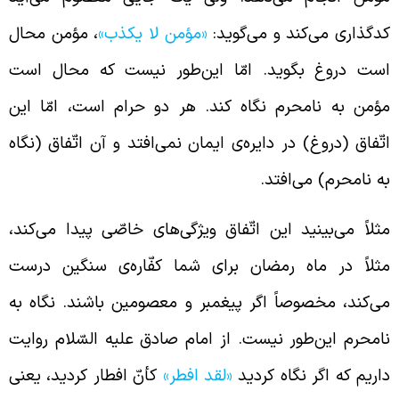
دگذاری می‌کند و می‌گوید:
«مؤمن لا یکذب»
، مؤمن محال
ست دروغ بگوید. امّا این‌طور نیست که محال است
ؤمن به نامحرم نگاه کند. هر دو حرام است، امّا این
تّفاق (دروغ) در دایره‌ی ایمان نمی‌افتد و آن اتّفاق (نگاه
ه نامحرم) می‌افتد.
ثلاً می‌بینید این اتّفاق ویژگی‌های خاصّی پیدا می‌کند،
ثلاً در ماه رمضان برای شما کفّاره‌ی سنگین درست
ی‌کند، مخصوصاً اگر پیغمبر و معصومین باشند. نگاه به
امحرم این‌طور نیست. از امام صادق علیه السّلام روایت
اریم که اگر نگاه کردید
«لقد افطر»
کأنّ افطار کردید، یعنی