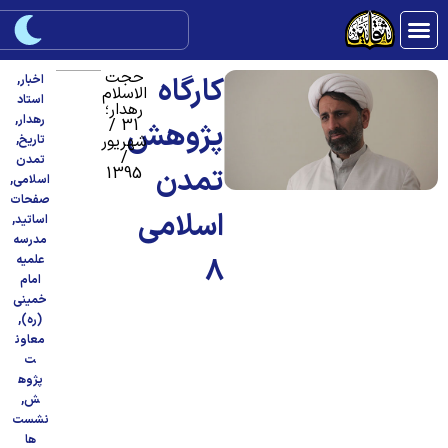
حجت
کارگاه
اخبار
,
الاسلام
استاد
رهدار؛
رهدار
,
31 /
پژوهش
شهریور
تاریخ
,
/
تمدن
تمدن
1395
اسلامی
,
صفحات
اسلامی
اساتید
,
مدرسه
8
علمیه
امام
خمینی
(ره)
,
معاون
ت
پژوه
ش
,
نشست
ها