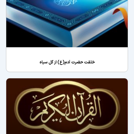
خلقت حضرت آدم(ع) از گل سیاه