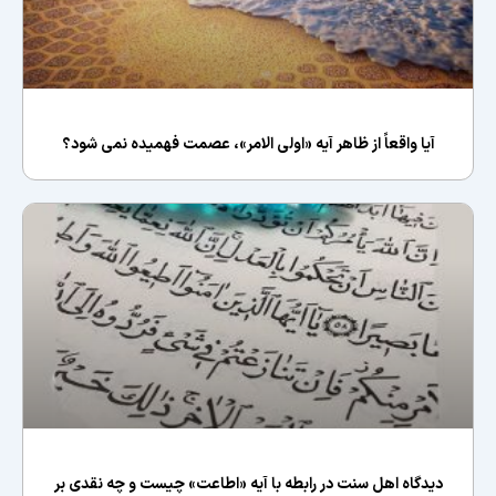
آیا واقعاً از ظاهر آیه «اولی الامر»، عصمت فهمیده نمی شود؟
ديدگاه اهل سنت در رابطه با آيه «اطاعت» چيست و چه نقدى بر