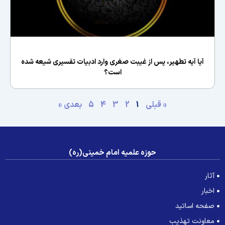
آیا آیه تطهیر، پس از غیبت صغری وارد ادبیات تفسیری شیعه شده
است؟
« قبلی
1
2
3
4
5
بعدی »
حوزه علمیه امام خمینی(ره)
آثار
اخبار
صفحه اساتید
معاونت تهذیب