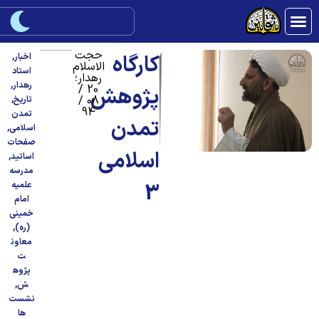
حجت
کارگاه
اخبار
,
الاسلام
استاد
رهدار؛
رهدار
,
20 /
پژوهش
08 /
تاریخ
,
94
تمدن
تمدن
اسلامی
,
صفحات
اسلامی
اساتید
,
مدرسه
3
علمیه
امام
خمینی
(ره)
,
معاون
ت
پژوه
ش
,
نشست
ها