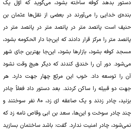
ستور بدهد کوفه ساخته ‌بشود، می‌گوید که اوّل یک
نده‌ی خدایی را می‌آورند در بعضی از نقل‌ها عثمان بن
نیف است پانصد متر در پانصد متر در پانصد متر در
انصد متر را مرکز قرار دادند که این‌جا دار الحکومه بشود،
سجد کوفه بشود، بازارها بشود، این‌جا بهترین جای شهر
ی‌شود. دور آن را خندق کندند که دیگر هیچ وقت نشود
ن را توسعه داد. خوب این مربّع چهار جهت دارد. هر
هت دو قبیله را ساکن کردند. بعد دستور داد فعلاً چادر
بزنید، چادر زدند و یک صاعقه ای زد، 80 نفر سوختند و
ند چادر سوخت و این‌ها، سعد بن ابی وقاص نامه زد که
می‌شود، چادر امنیت ندارد. گفت: باشد ساختمان بسازید