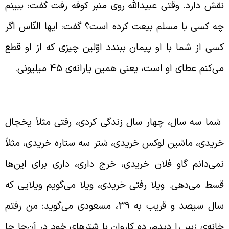
قش دارد. وقتی عبیدالله روی منبر کوفه رفت گفت: ببینم
ه کسی با مسلم بیعت کرده است؟ گفت: ایها النّاس اگر
سی از شما با او پیمان ببندد اوّلین چیزی که از او قطع
ی‌کنم عطای او است، یعنی همین یارانه‌ی 45 میلیونی.
رساندن مردم به واسطه‌ی قطع بیت المال
ما سه سال، چهار سال زندگی کردی، رفتی مثلاً یخچال
ریدی، ماشین لوکس خریدی، شتر سه ستاره خریدی، مثلاً
می‌دانم گاو فلان خریدی، خرج داری، داری برای این‌ها
سط می‌دهی. ویلا رفتی خریدی، ویلا می‌گویم ویلایی که
سال سیصد و قریب به 39، مسعودی می‌گوید: من رفتم
انه‌ی زبیر را دیدم، ده کاروان با شترهای خود در آن‌جا جا