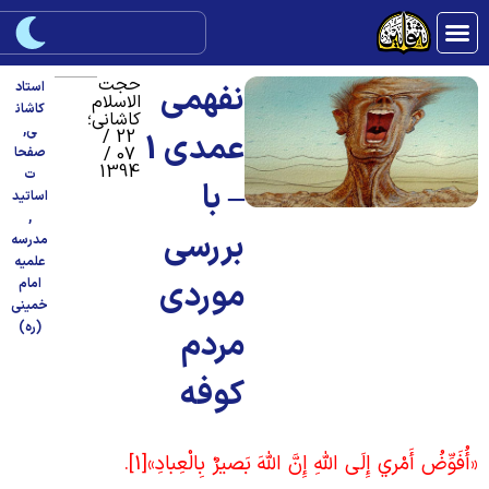
حجت
نفهمی
استاد
الاسلام
کاشان
کاشانی؛
ی
,
22 /
عمدی 1
07 /
صفحا
1394
ت
– با
اساتید
,
بررسی
مدرسه
علمیه
موردی
امام
خمینی
(ره)
مردم
کوفه
أُفَوِّضُ أَمْري إِلَى اللَّهِ إِنَّ اللَّهَ بَصيرٌ بِالْعِبادِ»
[1]
.