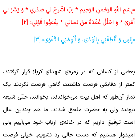
بِسْمِ اللَّهِ الرَّحْمنِ الرَّحِيم‏ *
رَبِّ اشْرَحْ لي‏ صَدْري * وَ يَسِّرْ لي‏
َمْريَ * وَ احْلُلْ عُقْدَةً مِنْ لِساني‏ * يَفْقَهُوا قَوْلي‏».
[2]
إِلهی وَ أَنْطِقْنِي بِالْهُدَى، وَ أَلْهِمْنِي التَّقْوَى».
[3]
لل تنها گذاشتن امام توسّط مردم کوفه
عضی از کسانی که در زمره‌ی شهدای کربلا قرار گرفتند،
متر از دقایقی فرصت داشتند، گاهی فرصت نکردند یک
ماز آن‌طور که اهل بیت می‌خواندند، بخوانند، حتّی شیعه
بودند ولی به حضرت ملحق شدند. ما هم چندین سال
ست توفیق داریم که در خانه‌ی ارباب خود می‌آییم ولی
میدوار هستیم که دست خالی رد نشویم. خیلی فرصت