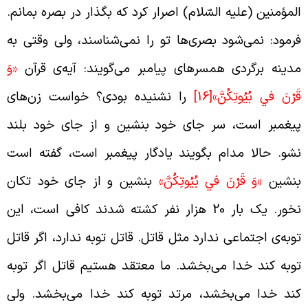
لمؤمنین (علیه السّلام) اصرار کرد که بگذار در بصره بمانم.
رمود: نمی‌شود بصری‌ها تو را نمی‌شناسند، ولی وقتی به
دینه برگردی همسرهای پیامبر می‌گویند: آیه‌ی قرآن
«وَ
َرْنَ في‏ بُيُوتِكُنَّ»
[16]
را نشنیده بودی؟ خواست زن‌های
یغمبر است، سر جای خود بنشین و از جای خود بلند
شو. حالا مدام بگویند یادگار پیغمبر است، گفته است
نشین
«وَ قَرْنَ في‏ بُيُوتِكُنَّ»
بنشین و از جای خود تکان
نخور. یک بار 20 هزار نفر کشته شدند کافی است، این
وبه‌ی اجتماعی ندارد مثل قاتل. قاتل توبه ندارد، اگر قاتل
وبه کند خدا می‌بخشد. ما معتقد هستیم قاتل اگر توبه
ند خدا می‌بخشد، مرتد توبه کند خدا می‌بخشد. ولی