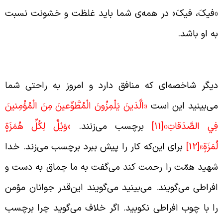
فیکَ، فیکَ» در همه‌ی شما باید غلظت و خشونت نسبت
ه او باشد.
ستفاده از برچسب برای پیشبرد اهداف
یگر شاخصه‌ای که منافق دارد و امروز به راحتی شما
ی‌بینید این است
«الَّذينَ يَلْمِزُونَ الْمُطَّوِّعينَ مِنَ الْمُؤْمِنينَ
ِي الصَّدَقاتِ»
[11]
برچسب می‌زنند.
«وَيْلٌ لِكُلِّ هُمَزَةٍ
ُمَزَةٍ»
[12]
برای این‌که کار را پیش ببرد برچسب می‌زند. خدا
هید همّت را رحمت کند می‌گفت به ما چماق به دست و
فراطی می‌گویند. می‌بینید می‌گویند این‌قدر جوانان مؤمن
ا با چوب افراطی نکوبید. اگر خلاف می‌گوید چرا برچسب