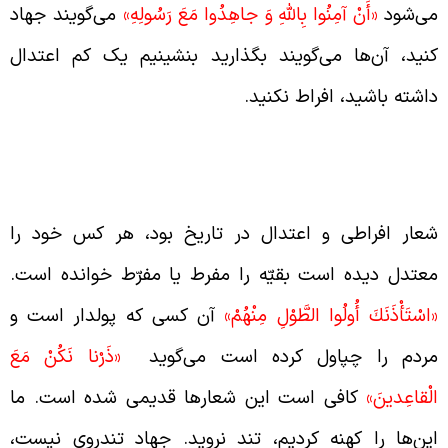
ی‌شود
«
أَنْ
آمِنُوا
بِاللَّهِ
وَ
جاهِدُوا
مَعَ
رَسُولِهِ»
می‌گویند جهاد
نید، آن‌ها می‌گویند بگذارید بنشینیم یک کم اعتدال
اشته باشید، افراط نکنید.
ضعیف اذهان عمومی با شعارهای افراطی و
عتدالی
عار افراطی و اعتدال در تاریخ بود، هر کس خود را
عتدل دیده است بقیّه را مفرط یا مفرّط خوانده است.
اسْتَأْذَنَكَ أُولُوا الطَّوْلِ مِنْهُمْ»
آن کسی که پولدار است و
ردم را چپاول کرده است می‌گوید
«ذَرْنا نَكُنْ مَعَ
لْقاعِدينَ»
کافی است این شعارها قدیمی شده است. ما
ین‌ها را کهنه کردیم، تند نروید. جهاد تندروی نیست،