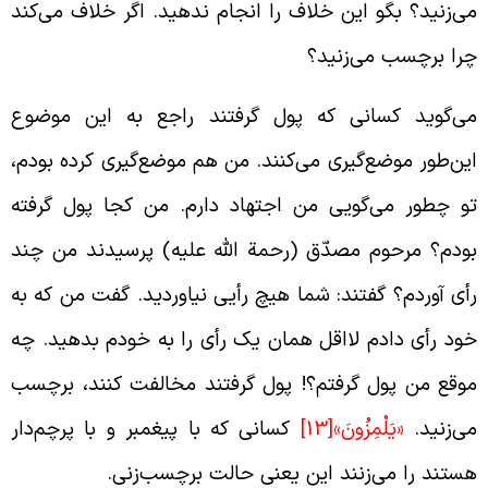
ی‌زنید؟ بگو این خلاف را انجام ندهید. اگر خلاف می‌کند
را برچسب می‌زنید؟
ی‌گوید کسانی که پول گرفتند راجع به این موضوع
ین‌طور موضع‌گیری می‌کنند. من هم موضع‌گیری کرده بودم،
و چطور می‌گویی من اجتهاد دارم. من کجا پول گرفته
ودم؟ مرحوم مصدّق (رحمة الله علیه) پرسیدند من چند
أی آوردم؟ گفتند: شما هیچ رأیی نیاوردید. گفت من که به
ود رأی دادم لااقل همان یک رأی را به خودم بدهید. چه
وقع من پول گرفتم؟! پول گرفتند مخالفت کنند، برچسب
ی‌زنید.
«يَلْمِزُونَ»
[13]
کسانی که با پیغمبر و با پرچم‌دار
ستند را می‌زنند این یعنی حالت برچسب‌زنی.