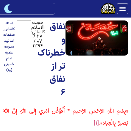
حجت
نفاق
استاد
الاسلام
کاشانی
,
کاشانی؛
صفحات
27 /
و
07 /
اساتید
,
1394
مدرسه
خطرناک
علمیه
امام
تر از
خمینی
(ره)
نفاق
6
بِسْمِ اللَّهِ الرَّحْمنِ الرَّحيم‏ * أُفَوِّضُ أَمْري إِلَى اللَّهِ إِنَّ اللَّهَ
َصيرٌ بِالْعِباد».
[1]