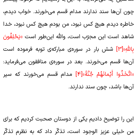
ون آن‌ها سند ندارند مدام قسم می‌خورند. خواب دیدم،
اطره دیدم هیچ کس نبود، من بودم هیچ کس نبود، خدا
اهد است این مجرّب است، والله این‌طور است
«
يَحْلِفُونَ
ِاللَّهِ
»
[3]
شش بار در سوره‌ی مبارکه‌ی توبه فرموده است
ن‌ها قسم می‌خورند. بعد در سوره‌ی منافقون می‌فرماید:
اتَّخَذُوا أَيْمانَهُمْ جُنَّةً»
[4]
مدام قسم می‌خورند که سپر
ن‌ها باشد، چون سند ندارند.
عیار تشخیص نفاق با سند
ین را توضیح دادیم یکی از دوستان صحبت کردیم که برای
ن خیلی عزیز الوجود است، تذکّر داد که به نظرم تذکّر