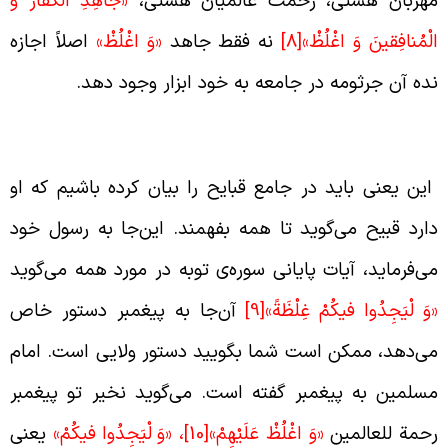
هربان هستی، رحمت عالمیان هستی،
«جاهِدِ الْكُفَّارَ وَ
لْمُنافِقينَ وَ اغْلُظْ»
[8]
نه فقط جاهد
«وَ اغْلُظْ»
اصلاً اجازه
ده آن جرثومه در جامعه به خود ابزار وجود دهد.
شنونت نسبت به اعمال قبیح منافق
ین یعنی باید در جامع قبایح را بیان کرده باشیم که او
ارد قبیح می‌گوید تا همه بفهمند. این‌جا به رسول خود
ی‌فرماید، آیات پایانی سوره‌ی توبه در مورد همه‌ می‌گوید
وَ
لْيَجِدُوا
فيكُمْ
غِلْظَةً
»
[9]
آن‌جا به پیغمبر دستور خاص
ی‌دهد، ممکن است شما بگویید دستور ولایی است. امام
سلمین به پیغمبر گفته است. می‌گوید نخیر تو پیغمبر
حمة للعالمین
«وَ اغْلُظْ عَلَيْهِمْ»
[10]
، «
وَ
لْيَجِدُوا
فيكُمْ»
یعنی