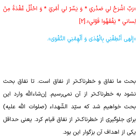
رَبِّ اشْرَحْ لي‏ صَدْري * وَ يَسِّرْ لي‏ أَمْريَ * وَ احْلُلْ عُقْدَةً مِنْ
ِساني‏ * يَفْقَهُوا قَوْلي‏».
[2]
إِلَهی أَنْطِقْنِي بِالْهُدَى وَ أَلْهِمْنِي التَّقْوَى‏».
یام امام حسین (علیه السّلام) برای جلوگیری از
فاق
حث ما نفاق و خطرناک‌تر از نفاق است. تا نفاق بحث
شود به خطرناک‌تر از آن نمی‌رسیم. إن‌شاء‌الله وارد این
حث خواهیم شد که سیّد الشّهداء (صلوات الله علیه)
رای جلوگیری از خطرناک‌تر از نفاق قیام کرد. یعنی حداقل
کی از اهداف آن بزگوار این بود.