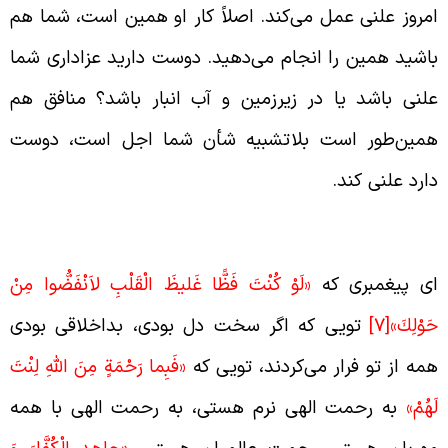
مروز علنی عمل می‌کند. اصلاً کار او همین است، شما هم
اشید همین را انجام می‌دهید. دوست دارید عزاداری شما
لنی باشد یا در زیرزمین و آب انبار باشد؟ منافق هم
مین‌طور است بلاتشبیه شأن شما اجل است، دوست
ارد علنی کند.
رمان خدا به پیغمبر در برابر منافق
ی پیغمبری که
«لَوْ كُنْتَ فَظًّا غَليظَ الْقَلْبِ لاَنْفَضُّوا مِنْ
َوْلِكَ»
[7]
تویی که اگر سخت دل بودی، بداخلاقی بودی
مه از تو فرار می‌کردند، تویی که
«فَبِما رَحْمَةٍ مِنَ اللَّهِ لِنْتَ
َهُمْ»
به رحمت الهی نرم هستی، به رحمت الهی با همه