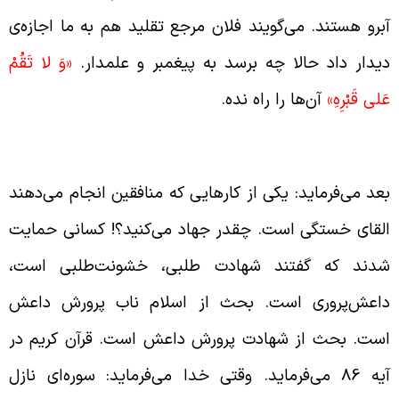
برو هستند. می‌گویند فلان مرجع تقلید هم به ما اجازه‌ی
یدار داد حالا چه برسد به پیغمبر و علمدار.
«وَ لا تَقُمْ
َلى‏ قَبْرِهِ»
آن‌ها را راه نده.
لقای خستگی یکی از کارهای منافق
عد می‌فرماید: یکی از کارهایی که منافقین انجام می‌دهند
لقای خستگی است. چقدر جهاد می‌کنید؟! کسانی حمایت
دند که گفتند شهادت طلبی، خشونت‌طلبی است،
اعش‌پروری است. بحث از اسلام ناب پرورش داعش
ست. بحث از شهادت پرورش داعش است. قرآن کریم در
آیه‌ 86 می‌فرماید. وقتی خدا می‌فرماید: سوره‌ای نازل