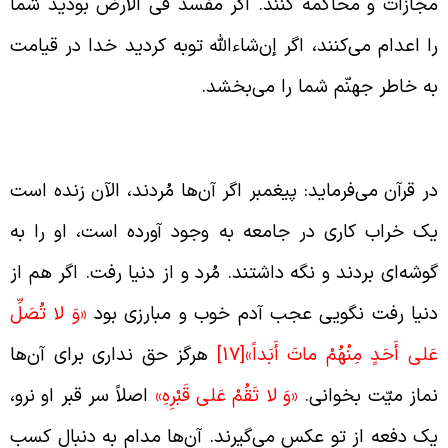
جازات و محاکمه کنند. اگر مفسد فی الأرض بودید شما
ا اعدام می‌کنند، اگر إن‌شاء‌الله توبه کردید خدا در قیامت
ه خاطر جهنّم شما را می‌بخشد.
رمان خدا به پیغمبر برای نرفتن بر سر قبر منافقین
ر قرآن می‌فرماید: پیغمبر اگر آن‌ها مُردند، الآن زنده است
ک خراب کاری در جامعه به وجود آورده است، او را به
وشه‌ای بردند و نگه داشتند. مُرد و از دنیا رفت. اگر هم از
نیا رفت نگویی عجب آدم خوب و مبارزی بود
«وَ لا تُصَلِّ
َلى‏ أَحَدٍ مِنْهُمْ ماتَ أَبَداً»
[17]
هرگز حق نداری برای آن‌ها
ماز میّت بخوانی.
«وَ لا تَقُمْ عَلى‏ قَبْرِهِ»
اصلاً سر قبر او نرو،
ک دفعه از تو عکس می‌گیرند. آن‌ها مدام به دنبال کسب