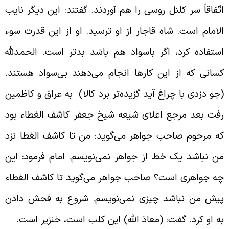
تّفاقاً سر کلنل روسی را هم آوردند. گفتند: این دیگر نایب
لامام است. شاه قاجار از او ترسید. او از این قدرت سوء
ستفاده کرد، اگر باسواد هم باشد بدتر است. الحمدلله
سانی که از این کارها انجام می‌دهند بی‌سواد هستند.
چو دزدی با چراغ آید گزیده‌تر برد کالا)
به عراق و کاظمین
فت بعد مرجع اعلای شیعه شیخ جعفر کاشف الغطاء بود
ه مرحوم صاحب جواهر می‌گوید: من تا کاشف الغطا نزد
ن نباشد یک خط از جواهر نمی‌نویسم. امام فرمود: این
ه جواهری است؟ صاحب جواهر می‌گوید تا کاشف الغطاء
یش من نباشد چیزی نمی‌نویسم. شروع به فحش دادن
ه او کرد. گفت: (معاذ الله) این کلب است، خنزیر است.