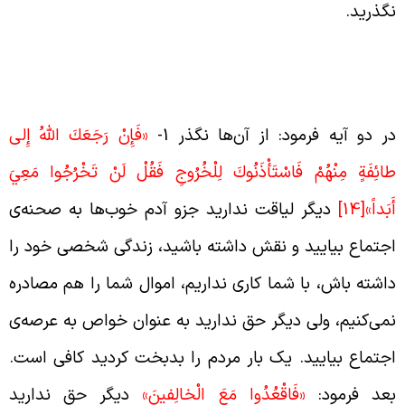
گذرید.
دادن هیچ جایگاهی به آدم منافق در عرصه‌ی
جتماع
ر دو آیه فرمود: از آن‌ها نگذر 1-
«فَإِنْ رَجَعَكَ اللَّهُ إِلى‏
ائِفَةٍ مِنْهُمْ فَاسْتَأْذَنُوكَ لِلْخُرُوجِ فَقُلْ لَنْ تَخْرُجُوا مَعِيَ
َبَداً»
[14]
دیگر لیاقت ندارید جزو آدم خوب‌ها به صحنه‌ی
جتماع بیایید و نقش داشته باشید، زندگی شخصی خود را
اشته باش، با شما کاری نداریم، اموال شما را هم مصادره
می‌کنیم، ولی دیگر حق ندارید به عنوان خواص به عرصه‌ی
جتماع بیایید. یک بار مردم را بدبخت کردید کافی است.
عد فرمود:
«فَاقْعُدُوا مَعَ الْخالِفينَ»
دیگر حق ندارید