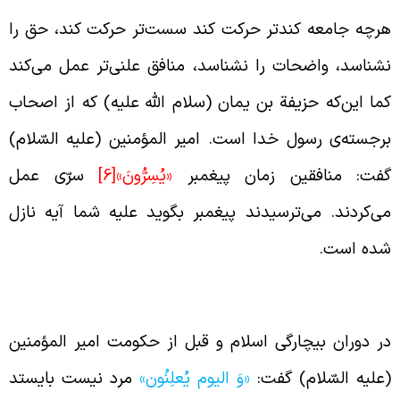
رچه جامعه کندتر حرکت کند سست‌تر حرکت کند، حق را
شناسد، واضحات را نشناسد، منافق علنی‌تر عمل می‌کند
ما این‌که حزیفة بن یمان (سلام الله علیه) که از اصحاب
رجسته‌ی رسول خدا است. امیر المؤمنین (علیه السّلام)
فت: منافقین زمان پیغمبر
«يُسِرُّونَ»
[6]
سرّی عمل
ی‌کردند. می‌ترسیدند پیغمبر بگوید علیه شما آیه نازل
ده است.
لنی عمل کردن منافق
ر دوران بیچارگی اسلام و قبل از حکومت امیر المؤمنین
علیه السّلام) گفت:
«وَ الیوم یُعلِنُون»
مرد نیست بایستد