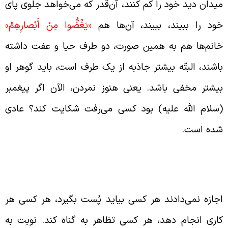
یدان دید خود را کم کنند، آن‌‌قدر که می‌خواهد جلوی پای
ود را ببیند، ببیند، آن‌ها هم
«يَغُضُّوا مِنْ أَبْصارِهِمْ»
انم‌ها هم به همین صورت، دو طرف حیا و عفت داشته
اشند، البتّه بیشتر جاذبه از یک طرف است، باید گوهر او
یشتر مخفی باشد. یعنی هنوز نمردن، الآن اگر پیغمبر
سلام الله علیه) بود کسی می‌رفت شکایت کند؟ عادی
ده است.
مان پیامبر هر کسی اجازه نداشت دارای پُست و
قام شود
جازه نمی‌دادند هر کسی بیاید پُست بگیرد، هر کسی هر
اری انجام دهد، هر کسی تظاهر به گناه کند. نوبت به