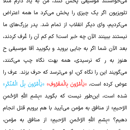
ی‌خواستند موسیقی پخش کنند، من به یاد دارم مثلاً
لویزیون اگر یک چیزی را پخش می‌کرد ما همه اعتراض
ی‌کردیم، وای دیگر انقلاب از تمام شد. پدر بزرگ‌های ما
یستند ببینند الآن چه خبر است! کم کم آن را عُرف کردند،
عد الآن شما اگر به جایی بروید و بگویید آقا موسیقی ح
نوز به ر که نرسیدی، همه بهت نگاه چپ می‌کنند،
ی‌گویند این را نگاه کن، او می‌ترسد که حرف بزند. عرف را
وض کرده است،‌
«يَأْمُرُونَ بِالْمَعْرُوفِ»
«یَأْمُرُونَ بِلْ الْمُنْكَرِ»
ده است، این‌طور نیست که بگوید «بِسْمِ اللَّهِ الرَّحْمنِ
لرَّحيمِ» از منافق به مؤمن می‌آیید با هم برویم قتل انجام
هیم؟ «بِسْمِ اللَّهِ الرَّحْمنِ الرَّحيمِ» از منافق به مؤمن،