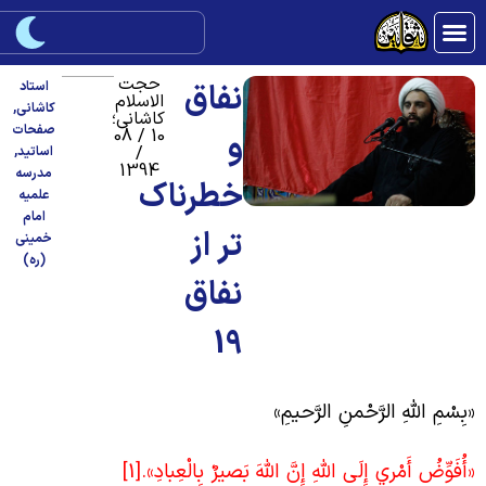
حجت
نفاق
استاد
الاسلام
کاشانی
,
کاشانی؛
صفحات
10 / 08
و
/
اساتید
,
1394
مدرسه
خطرناک
علمیه
امام
تر از
خمینی
(ره)
نفاق
19
بِسْمِ اللَّهِ الرَّحْمنِ الرَّحيمِ»
أُفَوِّضُ أَمْري إِلَى اللَّهِ إِنَّ اللَّهَ بَصيرٌ بِالْعِبادِ».
[1]