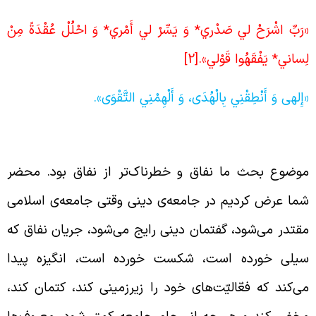
رَبِّ اشْرَحْ لي‏ صَدْري‏* وَ يَسِّرْ لي‏ أَمْري‏* وَ احْلُلْ عُقْدَةً مِنْ
ِساني* يَفْقَهُوا قَوْلي‏‏».
[2]
إِلهی وَ أَنْطِقْنِي بِالْهُدَى، وَ أَلْهِمْنِي التَّقْوَى».
نکرها بیشتر شود نفاق قوی‌تر می‌شود
وضوع بحث ما نفاق و خطرناک‌تر از نفاق بود. محضر
ما عرض کردیم در جامعه‌ی دینی وقتی جامعه‌ی اسلامی
قتدر می‌شود، گفتمان دینی رایج می‌شود، جریان نفاق که
یلی خورده است، شکست خورده است، انگیزه پیدا
ی‌کند که فعّالیّت‌های خود را زیرزمینی کند،‌ کتمان کند،