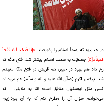
نافقین بعد از فتح مکّه
ر حدیبیّه که رسماً اسلام را پذیرفتند،
«إِنَّا فَتَحْنا لَكَ فَتْحاً
ُبيناً»،
[5]
جمعیّت به سمت اسلام بیشتر شد. فتح مکّه که
خ داد هم یهود در خیبر، هم قریش در فتح مکّه منهدم
د. پیغمبر اکرم (صلّی الله علیه و آله و سلّم) هم می‌داند
سی مثل ابوسفیان منافق است امّا به دلایلی – که
ی‌خواهم سؤال آن را مطرح کنم که به آن بپردازیم-