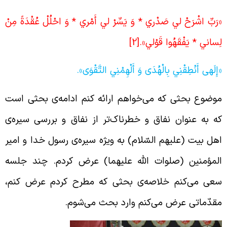
رَبِّ اشْرَحْ لي‏ صَدْري * وَ يَسِّرْ لي‏ أَمْري * وَ احْلُلْ عُقْدَةً مِنْ
ِساني‏ * يَفْقَهُوا قَوْلي‏».
[2]
إِلَهی أَنْطِقْنِي بِالْهُدَى وَ أَلْهِمْنِي التَّقْوَى».
وضوع بحثی که می‌خواهم ارائه کنم ادامه‌ی بحثی است
ه به عنوان نفاق و خطرناک‌تر از نفاق و بررسی سیره‌ی
هل بیت (علیهم السّلام) به ویژه‌ سیره‌ی رسول خدا و امیر
لمؤمنین (صلوات الله علیهما) عرض کردم. چند جلسه‌
عی می‌کنم خلاصه‌ی بحثی که مطرح کردم عرض کنم،
قدّماتی عرض می‌کنم وارد بحث می‌شوم.