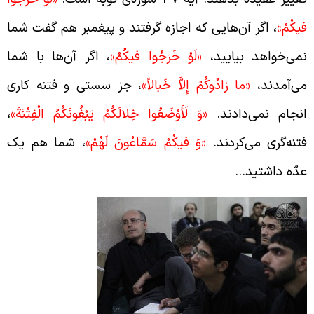
يكُمْ»
، اگر آن‌هایی که اجازه گرفتند و پیغمبر هم گفت شما
می‌خواهد بیایید،
«لَوْ خَرَجُوا فيكُمْ»
، اگر آن‌ها با شما
ی‌آمدند،
«ما زادُوكُمْ إِلاَّ خَبالاً»
، جز سستی و فتنه کاری
نجام نمی‌دادند.
«وَ لَأَوْضَعُوا خِلالَكُمْ يَبْغُونَكُمُ الْفِتْنَةَ»
،
تنه‌گری می‌کردند.
«وَ فيكُمْ سَمَّاعُونَ لَهُمْ»
، شما هم یک
دّه داشتید…