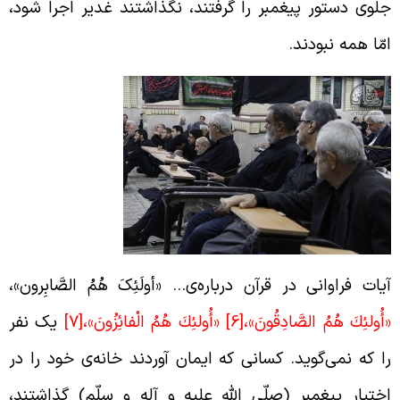
لوی دستور پیغمبر را گرفتند، نگذاشتند غدیر اجرا شود،
مّا همه نبودند.
یات فراوانی در قرآن درباره‌ی… «أولَئِکَ هُمُ الصَّابِرون»،
أُولئِكَ هُمُ الصَّادِقُونَ»،
[6]
«أُولئِكَ هُمُ الْفائِزُونَ»،
[7]
یک نفر
ا که نمی‌گوید. کسانی که ایمان آوردند خانه‌ی خود را در
ختیار پیغمبر (صلّی الله علیه و آله و سلّم) گذاشتند،