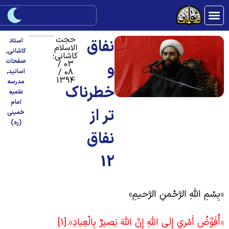
حجت
نفاق
استاد
الاسلام
کاشانی
,
کاشانی؛
صفحات
03 /
و
08 /
اساتید
,
1394
مدرسه
خطرناک
علمیه
امام
تر از
خمینی
(ره)
نفاق
12
بِسْمِ اللَّهِ الرَّحْمنِ الرَّحيمِ»
أُفَوِّضُ أَمْري إِلَى اللَّهِ إِنَّ اللَّهَ بَصيرٌ بِالْعِبادِ».
[1]