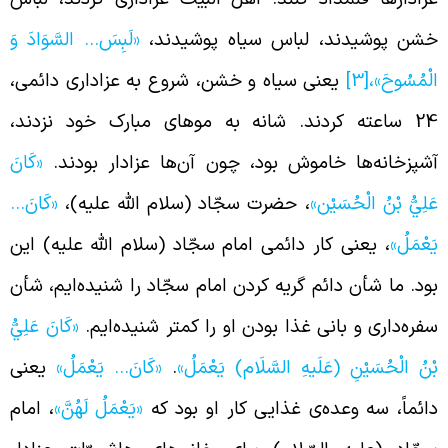
شن پوشیدند، لباس سیاه پوشیدند،
«لَبِسَ… السَّوَادَ وَ
لْمُسُوحَ»،
[3]
یعنی سیاه و خشن، شروع به عزاداری دائمی،
24 ساعته کردند. شانه به موهای مبارک خود نزدند،
شپزخانه‌ها خاموش بود، چون آن‌ها عزادار بودند.
«كَانَ
َلِيُّ بْنُ الْحُسَيْن‏»
، حضرت سجّاد (سلام الله علیه)،
«كَانَ…
َعْمَلُ»
، یعنی کار دائمی امام سجّاد (سلام الله علیه) این
ود. ما شأن دائم گریه کردن امام سجّاد را شنیده‌ایم، شأن
فره‌داری و بانی غذا بودن او را کمتر شنیده‌ایم.
«كَانَ عَلِيُّ
ْنُ الْحُسَيْنِ (عَلَیهِ السَّلَام) يَعْمَلُ»
.
«كَانَ… يَعْمَلُ»
یعنی
ائماً، سه وعده‌ی غذایی کار او بود که
«يَعْمَلُ لَهُنَّ»
، امام