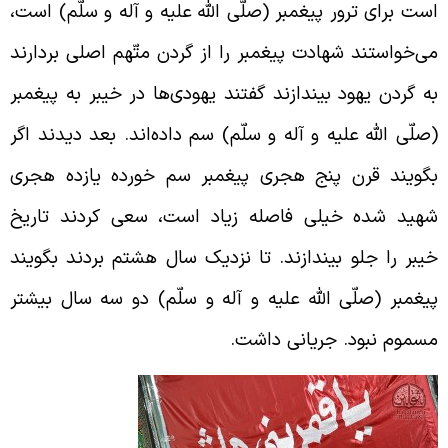
ست برای ترور پیغمبر (صلّی الله علیه و آله و سلّم) است،
ی‌خواستند شهادت پیغمبر را از گردن متّهم اصلی بردارند
ه گردن یهود بیندازند گفتند یهودی‌ها در خیبر به پیغمبر
صلّی الله علیه و آله و سلّم) سم داده‌اند. بعد دیدند اگر
گویند قرن پنج هجری پیغمبر سم خورده یازده هجری
هید شده خیلی فاصله زیاد است، سعی کردند تاریخ
یبر را جلو بیندازند. تا نزدیک سال هشتم بردند بگویند
یغمبر (صلّی الله علیه و آله و سلّم) دو سه سال بیشتر
سموم نبود. جریانی داشت.