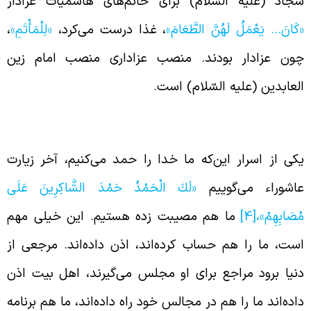
جّاد (علیه السّلام) برای خانم‌های هاشمیّات عزادار
كَانَ… يَعْمَلُ لَهُنَّ الطَّعَامَ»
، غذا درست می‌کرد،
«لِلْمَأْتَمِ»
،
ون عزادار بودند. منصب عزاداری منصب امام زین
لعابدین (علیه السّلام) است.
همّیّت مراسم عزاداری
کی از اسرار این‌که ما خدا را حمد می‌کنیم، آخر زیارت
اشوراء می‌گوییم
«لَكَ الْحَمْدُ حَمْدَ الشَّاكِرِينَ عَلَى
ُصَابِهِمْ»،
[4]
ما هم مصیبت زده هستیم. این خیلی مهم
ست، ما را هم حساب کرده‌اند، اذن داده‌اند. مرجعی از
نیا برود مراجع برای او مجلس می‌گیرند، اهل بیت اذن
اده‌اند ما را هم در مجالس خود راه داده‌اند، ما هم برنامه