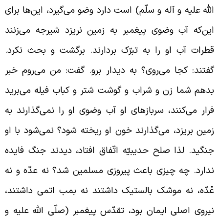
لله علیه و آله و سلّم) است دارد وضو می‌گیرد، این‌ها برای
ین‌که آب وضوی پیغمبر به زمین نریزد شیرجه می‌زنند
طرات آب او را به تبرّک بردارند. برگشت و بحث نکرد.
فتند: کجا می‌روی؟ به دیدار برو. گفت: من می‌روم خبر
دهم شما زن و شراب و گوشت شتر و کباب فیله می‌‌برید
رار می‌کنند، سربازهای او آب وضوی او را نمی‌گذارند به
مین بریزد، می‌گذارند خون او ریخته شود؟ نمی‌شود با او
نگید. لذا صلح حدیبیّه اتّفاق افتاد، دیدند جنگ فایده
دارد. چه چیزی باعث پیروزی مسلمین شد؟ نه عدّه و نه
ُدّه، نه موشک بالستیک داشتند نه بمب اتمی داشتند،
یروی اصلی ایمان بود، تقدّس پیغمبر (صلّی الله علیه و