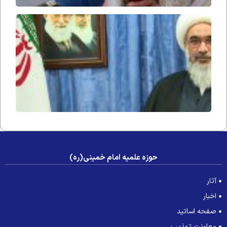
پیام
تسلیت
آیت الله
صفایی
بوشهر
درپی
درگذش
فرزند
آیت الله
صدیقی
حوزه علمیه امام خمینی(ره)
آثار
اخبار
صفحه اساتید
معاونت تهذیب