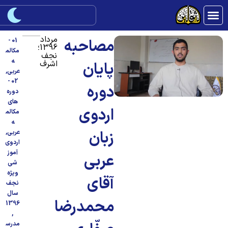
مرداد
مصاحبه
01 -
1396؛
مکالم
نجف
ه
اشرف
پایان
عربی
,
02 -
دوره
دوره
های
اردوی
مکالم
ه
زبان
عربی
,
اردوی
آموز
عربی
شی
ویژه
آقای
نجف
سال
محمدرضا
1396
,
مدرس