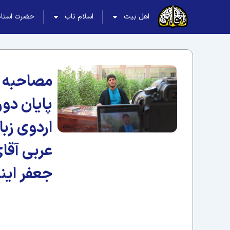
اهل بیت
اسلام ناب
حضرت استاد
مصاحبه
پایان دور
اردوی زبا
عربی آقا
جعفر اینا