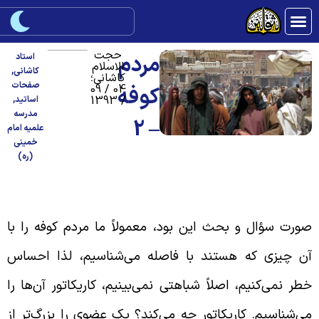
حجت
مردم
استاد
الاسلام
کاشانی
,
کاشانی؛
صفحات
04 / 09
کوفه
/ 1393
اساتید
,
مدرسه
– 2
علمیه امام
خمینی
(ره)
دم شناخت صحیح مردم کوفه
ورت سؤال و بحث این بود، معمولاً ما مردم کوفه را با
ن چیزی که هستند با فاصله می‌شناسیم، لذا احساس
طر نمی‌کنیم، اصلاً شباهتی نمی‌بینیم، کاریکاتور آن‌ها را
ی‌شناسیم. کاریکاتور چه می‌کند؟ یک عضوی را بزرگ‌تر از