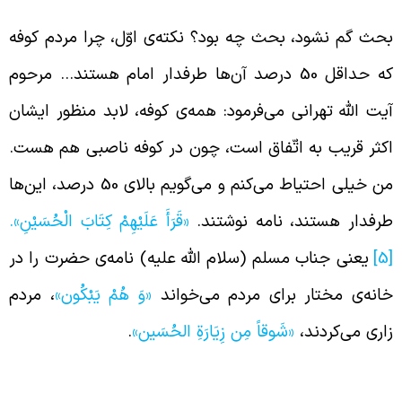
حث گم نشود، بحث چه بود؟ نکته‌ی اوّل، چرا مردم کوفه
که حداقل 50 درصد آن‌ها طرفدار امام هستند… مرحوم
یت الله تهرانی می‌فرمود: همه‌‌ی کوفه، لابد منظور ایشان
کثر قریب به اتّفاق است، چون در کوفه ناصبی هم هست.
من خیلی احتیاط می‌کنم و می‌گویم بالای 50 درصد، این‌ها
رفدار هستند، نامه نوشتند.
«قَرَأَ عَلَيْهِمْ كِتَابَ الْحُسَيْنِ»
.
[
یعنی جناب مسلم (سلام الله علیه) نامه‌ی حضرت را در
انه‌ی مختار برای مردم می‌خواند
«وَ هُمْ يَبْكُون‏»
، مردم
اری می‌کردند،
«شَوقاً مِن زِیَارَةِ
الحُسَین»
.
ضور نداشتن خانواده‌ی امام و محبّین در کربلا