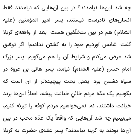
ه شد این‌ها نیامدند؟ در بین آن‌هایی که نیامدند فقط
نسان‌های نادرست نیستند، پسر امیر المؤمنین (علیه
لسّلام) هم در بین متخلّفین هست. بعد از واقعه‌ی کربلا
فت: شانس آوردیم خود را به کشتن ندادیم! اگر توفیق
د عرض می‌کنم و شرایط آن را هم می‌گویم. پسر بزرگ
مام حسن (علیه السّلام) نیامد، پسر هانی بن عروة در
پاه دشمن بود. یعنی بحث پیچیده‌تر از آن است که
گوییم یک عدّه مردم خائنِ خیانت پیشه‌، اصلاً این‌ها برند
یانت داشتند، نه. نمی‌خواهیم مردم کوفه را تبرئه کنیم،
ی‌بینیم چه شد آن‌هایی که واقعاً یک عدّه محب در بین
ن‌ها بودند به کربلا نیامدند؟ پسر عمّه‌ی حضرت به کربلا