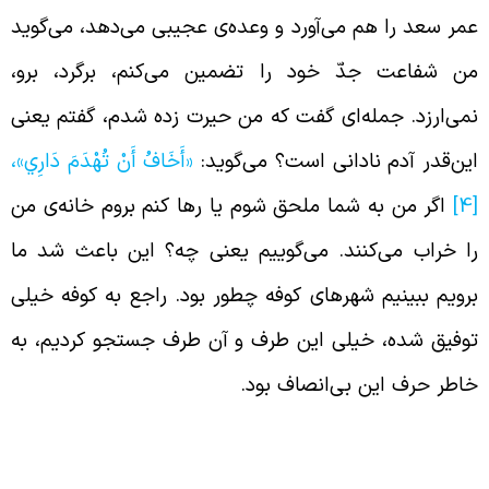
مر سعد را هم می‌آورد و وعده‌ی عجیبی می‌دهد، می‌گوید
ن شفاعت جدّ خود را تضمین می‌کنم، برگرد، برو،
می‌ارزد. جمله‌ای گفت که من حیرت زده شدم، گفتم یعنی
ین‌قدر آدم نادانی است؟ می‌گوید:
«أَخَافُ أَنْ تُهْدَمَ دَارِي‏‏»،
[
اگر من به شما ملحق شوم یا رها کنم بروم خانه‌ی من
ا خراب می‌کنند. می‌گوییم یعنی چه؟ این باعث شد ما
رویم ببینیم شهرهای کوفه چطور بود. راجع به کوفه خیلی
وفیق شده، خیلی این طرف و آن طرف جستجو کردیم، به
اطر حرف این بی‌انصاف بود.
شتیاق مردم کوفه در مورد امام حسین (علیه
لسّلام)