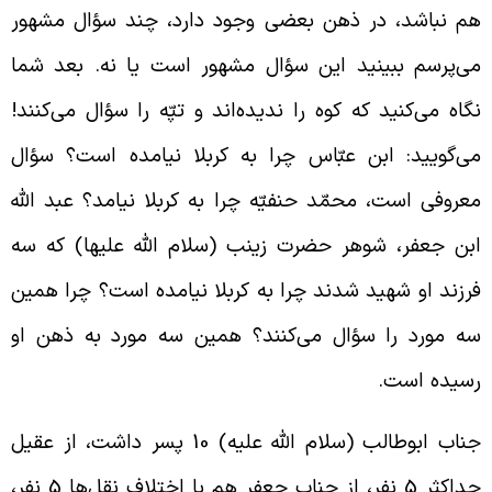
م نباشد، در ذهن بعضی وجود دارد، چند سؤال مشهور
ی‌پرسم ببینید این سؤال مشهور است یا نه. بعد شما
گاه می‌کنید که کوه را ندیده‌اند و تپّه را سؤال می‌کنند!
ی‌گویید: ابن عبّاس چرا به کربلا نیامده است؟ سؤال
عروفی است، محمّد حنفیّه چرا به کربلا نیامد؟ عبد الله
بن جعفر، شوهر حضرت زینب (سلام الله علیها) که سه
رزند او شهید شدند چرا به کربلا نیامده است؟ چرا همین
ه مورد را سؤال می‌کنند؟ همین سه مورد به ذهن او
سیده است.
جناب ابوطالب (سلام الله علیه) 10 پسر داشت، از عقیل
حداکثر 5 نفر، از جناب جعفر هم با اختلاف نقل‌ها 5 نفر،