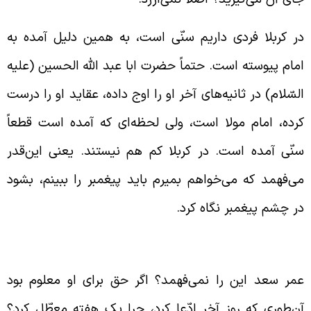
ر کربلا فردی داریم سنّی است، به همین دلیل آمده به
مام پیوسته است. حتماً حضرت ابا عبد الله الحسین (علیه
لسّلام) در ثانیه‌های آخر او را اوج داده، عقاید او را درست
رده، امام مولا است، ولی لحظه‌ای که آمده است قطعاً
نّی آمده است. در کربلا کم هم نیستند. یعنی این‌‌قدر
ی‌فهمد که می‌خواهم بمیرم باید پیغمبر را ببینم، بشود
ر چشم پیغمبر نگاه کرد.
رایط کوفه در حادثه‌ی کربلا و ورود اسراء
مر سعد این را نمی‌فهمد؟ اگر حق برای او معلوم بود
ن‌طوری که روز آخر ادّعا کرد، چرا یک هفته معطّل کرد؟