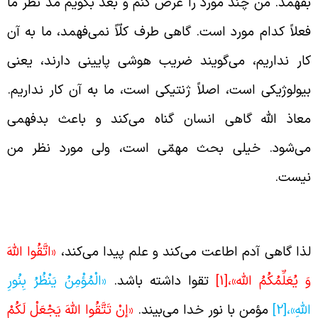
فهمد. من چند مورد را عرض کنم و بعد بگویم مدّ نظر ما
علاً کدام مورد است. گاهی طرف کلّاً نمی‌فهمد، ما به آن
ار نداریم، می‌گویند ضریب هوشی پایینی دارند، یعنی
یولوژیکی است، اصلاً ژنتیکی است، ما به آن کار نداریم.
عاذ الله گاهی انسان گناه می‌کند و باعث بدفهمی
ی‌شود. خیلی بحث مهمّی است، ولی مورد نظر من
یست.
یجاد آگاهی با تقوا داشتن
ذا گاهی آدم اطاعت می‌کند و علم پیدا می‌کند،
«اتَّقُوا اللَّهَ
َ يُعَلِّمُكُمُ اللَّه‏»،
[1]
تقوا داشته باشد.
«الْمُؤْمِنُ يَنْظُرُ بِنُورِ
للَّهِ»،
[2]
مؤمن با نور خدا می‌بیند.
«إِنْ تَتَّقُوا اللَّهَ يَجْعَلْ لَكُمْ