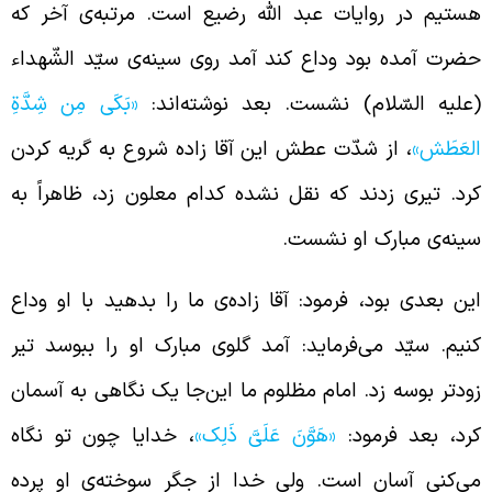
ستیم در روایات عبد الله رضیع است. ‌مرتبه‌ی آخر که
ضرت آمده بود وداع کند آمد روی سینه‌ی سیّد الشّهداء
علیه السّلام) نشست. بعد نوشته‌اند:
«بَکَی مِن شِدَّةِ
لعَطَش»
، از شدّت عطش این آقا زاده شروع به گریه کردن
رد. تیری زدند که نقل نشده کدام معلون زد، ظاهراً به
ینه‌ی مبارک او نشست.
ین بعدی بود، فرمود: آقا زاده‌ی ما را بدهید با او وداع
نیم. سیّد می‌فرماید: آمد گلوی مبارک او را ببوسد تیر
ودتر بوسه زد. امام مظلوم ما این‌جا یک نگاهی به آسمان
رد، بعد فرمود:
«هَوَّنَ عَلَیَّ
ذَلِک»
، خدایا چون تو نگاه
ی‌کنی آسان است. ولی خدا از جگر سوخته‌ی او پرده