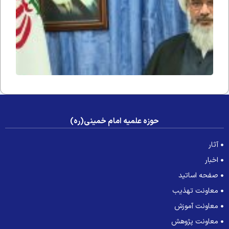
آیت الله
صفایی
بوشهر
درپی
درگذش
فرزند
آیت الله
صدیقی
حوزه علمیه امام خمینی(ره)
آثار
اخبار
صفحه اساتید
معاونت تهذیب
معاونت آموزش
معاونت پژوهش