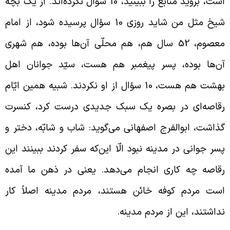
است، بروید منابع را ببینید، 10 سؤال نکرده‌اند. از یک بچّه
شیخ مثل من شاید روزی 10 سؤال پرسیده شود، از امام
معصوم، 52 سال هم، هم محلّی آن‌ها بوده، هم شهری
ن‌ها بوده، پسر پیغمبر هم هست، سیّد جوانان اهل
بهشت هم هست، 10 سؤال از او نکردند. شبیه همین ایّام
قاصه‌‌ای در بصره یک سبک جدیدی درست کرد، کنسرت
ذاشت، ابوالفرج اصفهانی می‌گوید: شاب و شابّه، دختر و
سر جوانی در مدینه نبود الّا این‌که سفر کردند ببینند این
قاصه چه کاری انجام می‌دهد. یعنی در ذهن ما آمده
ست مردم کوفه خائن هستند، مردم مدینه اصلاً کار
داشتند، این از مردم مدینه.