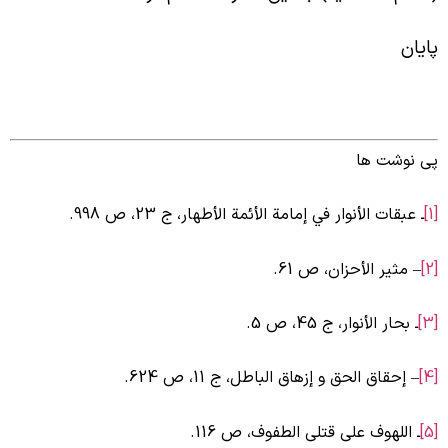
ایان
ی نوشت ها
ـ عبقات الأنوار في إمامة الأئمة الأطهار، ج ‏23، ص 998.
– مثير الأحزان، ص 61.
ـ بحار الأنوار، ج ‏45، ص 5.
– إحقاق الحق و إزهاق الباطل، ج ‏11، ص 624.
ـ اللهوف على قتلى الطفوف، ص 116.