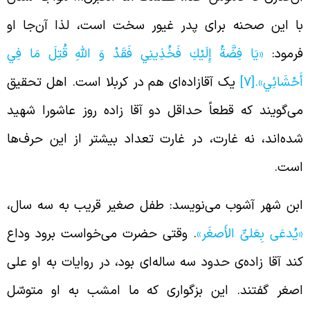
ا این صحنه برای پدر غیور سخت است، لذا آن‌جا او
رمود:
«يَا فِضَّةُ إِلَيْكِ فَخُذِينِي فَقَدْ وَ اللَّهِ قُتِلَ مَا فِي
َحْشَائِي».
[7]
یک آقازاده‌ای هم در کربلا است. اهل تحقیق
ی‌گویند که قطعاً حداقل دو آقا زاده روز عاشورا شهید
ده‌اند، نه غارت، در غارت تعداد بیشتر از این حرف‌ها
ست.
بن شهر آشوب می‌نویسد: طفل صغیر قریب به سه سال،
یُدعَی بِعَلیٍّ الأَصغَر»
. وقتی حضرت می‌خواست برود وداع
ند آقا زاده‌‌ی حدود سه ساله‌ا‌ی بود، در روایات به او علی
صغر گفتند. این بزگواری که ما امشب به او متوسّل