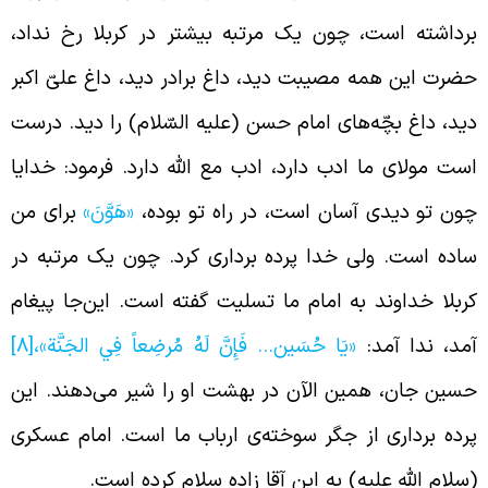
رداشته است، چون یک مرتبه بیشتر در کربلا رخ نداد،
ضرت این همه مصیبت دید، داغ برادر دید، داغ علیّ اکبر
ید، داغ بچّه‌های امام حسن (علیه السّلام) را دید. درست
ست مولای ما ادب دارد، ادب مع الله دارد. فرمود: خدایا
ون تو دیدی آسان است، در راه تو بوده،
«هَوَّنَ»
برای من
اده است. ولی خدا پرده برداری کرد. چون یک مرتبه در
ربلا خداوند به امام ما تسلیت گفته است. این‌جا پیغام
مد، ندا آمد:
«يَا حُسَين… فَإِنَّ لَهُ مُرضِعاً فِي الجَنَّة»،
[8]
سین جان، همین الآن در بهشت او را شیر می‌دهند. این
رده برداری از جگر سوخته‌ی ارباب ما است. امام عسکری
سلام الله علیه) به این آقا زاده سلام کرده است.