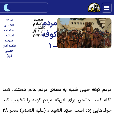
حجت
مردم
استاد
الاسلام
کاشانی
,
کاشانی؛
صفحات
03 / 09
کوفه
/ 1393
اساتید
,
مدرسه
– 1
علمیه امام
خمینی
(ره)
ی‌توجّهی مردم مدینه به امام حسین (علیه
لسّلام)
ردم کوفه خیلی شبیه به همه‌ی مردم عالم هستند، شما
گاه کنید. دشمن برای این‌که مردم کوفه را تخریب کند
حرف‌هایی زده است. سیّد الشّهداء (علیه السّلام) سحر 28