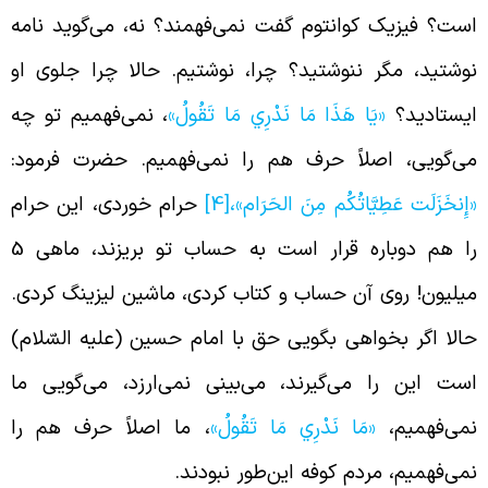
ست؟ فیزیک کوانتوم گفت نمی‌فهمند؟ نه، می‌گوید نامه
وشتید، مگر ننوشتید؟ چرا، نوشتیم. حالا چرا جلوی او
یستادید؟
«يَا هَذَا مَا نَدْرِي مَا تَقُولُ»
، نمی‌فهمیم تو چه
ی‌گویی، اصلاً حرف هم را نمی‌فهمیم. حضرت فرمود:
إِنخَزَلَت‏ عَطِيَّاتُكُم‏ مِنَ الحَرَام»،
[4]
حرام خوردی، این حرام
را هم دوباره قرار است به حساب تو بریزند، ماهی 5
یلیون! روی آن حساب و کتاب کردی، ماشین لیزینگ کردی.
الا اگر بخواهی بگویی حق با امام حسین (علیه السّلام)
ست این را می‌گیرند، می‌بینی نمی‌ارزد، می‌گویی ما
می‌فهمیم،
«مَا نَدْرِي مَا تَقُولُ»
، ما اصلاً حرف هم را
می‌فهمیم، مردم کوفه این‌طور نبودند.