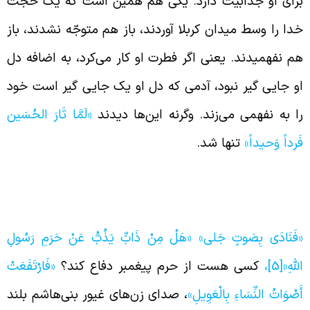
رای او جذّابیت دارد. یکی هم همین است که یک حجّت
دا را وسط میدان کربلا آوردند، باز هم متوجّه نشدند، باز
م نفهمیدند. یعنی اگر فطرت او کار می‌کرد، به اضافه دل
و جایی گیر نبود، آدمی که دل او یک جایی گیر است خود
ا به نفهمی می‌زند. وگرنه این‌ها دیدند
«لَمَّا ثَارَ الحُسَین
َرداً وَحیداً»
تنها شد.
داع امام حسین (علیه السّلام) با طفل سه ساله‌ی
ود
فَنَادَی بِصَوتٍ جَلی» «هَلْ مِنْ ذَابٍّ يَذُبُّ عَنْ حَرَمِ رَسُولِ
للَّهِ»
[5]
،
کسی هست از حرم پیغمبر دفاع کند؟
«فَارْتَفَعَتْ
َصْوَاتُ النِّسَاءِ بِالْعَوِيلِ»
، صدای
زن‌های غیور بنی‌هاشم بلند