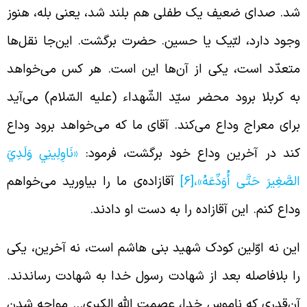
د. صدای ضعیف یک طفلی هم بلند شد، یعنی بله، هنوز
جود دارد، لبّیک یا حسین. حضرت برگشت. این‌جا نقل‌ها
تعدّد است، یکی از آن‌ها این است. هر کس می‌خواهد
ه کربلا برود محضر سیّد الشّهداء (علیه السّلام) می‌آید
رای معراج وداع می‌کند. آقای ما که می‌خواهد برود وداع
ند در آخرین وداع خود برگشت، فرمود:
«نَاوِلِينِي وَلَدِيَ
لصَّغِيرَ حَتَّى أُوَدِّعَهُ»،
[6]
آقازاده‌ی ما را بیاورید می‌خواهم
داع کنم. این آقازاده را به دست او دادند.
ین نه اوّلین کودک شهید بنی هاشم است، نه آخرین، یکی
ا بلافاصله بعد از شهادت رسول خدا به شهادت رساندند.
ن‌قدری که ناموس خدا، عصمت الله الکبری… مواجه شدن