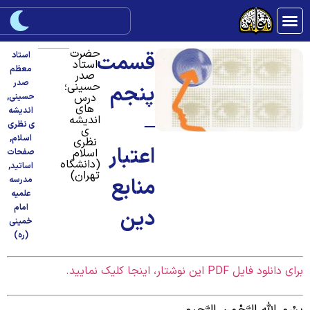
حضرت
قسمت
استاد
استاد
معظم
صدر
صدر
حسینی؛
پنجم
درس
حسینی
,
های
اندیشه
–
اندیشه
ی نظری
ی
اسلام
,
نظری
اعتبار
اسلام
صفحات
(دانشگاه
اساتید
,
تهران)
منابع
مدرسه
علمیه
امام
دین
خمینی
(ره)
ای دانلود فایل PDF این نوشتار، اینجا کلیک نمایید.