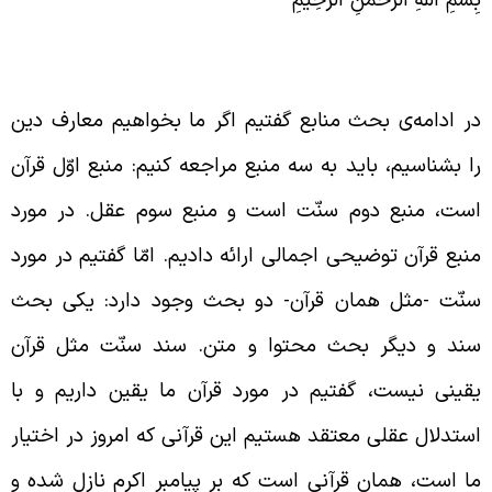
ِسْمِ اللَّهِ الرَّحْمنِ الرَّحِيمِ
روری بر مباحث گذشته
ر ادامه‌ی بحث منابع گفتیم اگر ما بخواهیم معارف دین
ا بشناسیم، باید به سه منبع مراجعه کنیم: منبع اوّل قرآن
ست، منبع دوم سنّت است و منبع سوم عقل. در مورد
نبع قرآن توضیحی اجمالی ارائه دادیم. امّا گفتیم در مورد
نّت -مثل همان قرآن- دو بحث وجود دارد: یکی بحث
ند و دیگر بحث محتوا و متن. سند سنّت مثل قرآن
قینی نیست، گفتیم در مورد قرآن ما یقین داریم و با
ستدلال عقلی معتقد هستیم این قرآنی که امروز در اختیار
ا است، همان قرآنی است که بر پیامبر اکرم نازل شده و