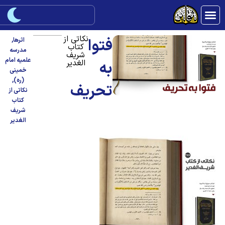
نکاتی از
فتوا
اثرها
,
کتاب
مدرسه
شریف
علمیه امام
الغدیر
به
خمینی
(ره)
,
تحریف
نکاتی از
کتاب
شریف
الغدیر