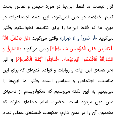
رار نیست ما فقط این‌جا در مورد حیض و نفاس بحث
نیم. خلاصه در دین نمی‌شود، این همه اجتماعیات در
ین، ما که فقط این‌ها را برای کتاب‌ها نخواستیم وقتی
ی‌گوید
«لَا ضَرراً وَ لا ضِرار»
وقتی می‌گوید
«لَنْ يَجْعَلَ اللَّهُ
ِلْكافِرينَ عَلَى الْمُؤْمِنينَ سَبيلاً»
[5]
وقتی می‌گوید
«السَّارِقُ وَ
لسَّارِقَةُ فَاقْطَعُوا أَيْدِيَهُما»، «فَقاتِلُوا أَئِمَّةَ الْكُفْرِ»
[6]
و الی
خر همه‌ی این آیات و روایات و قواعد فقیه‌ای که برای این
ناسبات اجتماعی و سیاسی است. وقتی ما این‌ها را
ی‌بینیم به این نکته می‌رسیم که سکولاریسم از ناحیه‌ی
تن دین مردود است. حضرت امام جمله‌ای دارند که
ضمون آن را در ذهن دارم: حکومت فلسفه‌ی عملی تمام