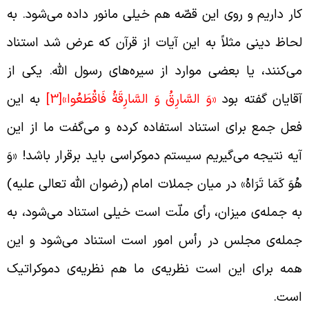
ار داریم و روی این قصّه هم خیلی مانور داده می‌شود. به
حاظ دینی مثلاً به این آیات از قرآن که عرض شد استناد
ی‌کنند، یا بعضی موارد از سیره‌های رسول الله. یکی از
قایان گفته بود
«وَ السَّارِقُ وَ السَّارِقَةُ فَاقْطَعُوا»
[3]
به این
عل جمع برای استناد استفاده کرده و می‌گفت ما از این
یه نتیجه می‌گیریم سیستم دموکراسی باید برقرار باشد! «وَ
ُوَ کَمَا تَرَاهُ» در میان جملات امام (رضوان الله تعالی علیه)
ه جمله‌ی میزان، رأی ملّت است خیلی استناد می‌شود، به
مله‌ی مجلس در رأس امور است استناد می‌شود و این
مه برای این است نظریه‌ی ما هم نظریه‌ی دموکراتیک
ست.