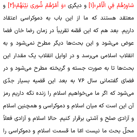
اوِرْهُمْ فِي الْأَمْرِ»
[1]
و دیگری
«وَ أَمْرُهُمْ شُورى‏ بَيْنَهُمْ»
[2]
و
عتقد هستند که ما از این باب به دموکراسی اعتقاد
اریم. بعد هم که این قصّه تقریباً در زمان رضا خان فضا
وض می‌شود و این بحث‌ها دیگر مطرح نمی‌شود و به
نقلاب اسلامی می‌رسد و در اوایل انقلاب یک مقدار این
حث‌ها تا به صورت جسته و گریخته مطرح می‌شود و در
فضای گفتمانی سال 76 به بعد این قضیه بسیار جدّی
ی‌شود که اگر ما می‌خواهیم اسلام را زنده نگه داریم رمز
ن این است که میان اسلام و دموکراسی و همچنین اسلام
 آزادی صلح و آشتی برقرار کنیم. حالا اسلام و آزادی فعلاً
حلّ بحث ما نیست امّا ما قسمت اسلام و دموکراسی را