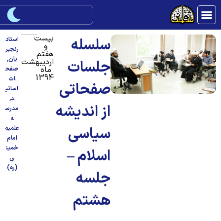
بیست
سلسله
استاد
و
رنجبر
هفتم
یان
,
اردیبهشت
جلسات
ماه
صفح
1394
ات
صفحاتی
اساتی
د
,
از اندیشه
مدرس
ه
سیاسی
علمیه
امام
خمین
اسلام –
ی
(ره)
جلسه
هشتم