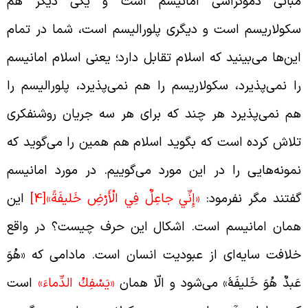
بانی دموکراسی امانیسم است و یکی دیگر هم
کولاریسم است و دیگری پلورالیسم است، شما در تمام
ین‌ها می‌بینید که اسلام تقابل دارد؛ یعنی اسلام امانیسم
ا نمی‌پذیرد، سکولاریسم را هم نمی‌پذیرد، پلورالیسم را
م نمی‌پذیرد هر چند که برای هر سه جریان روشنفکری
لاش کرده است که بگوید اسلام هم همین را می‌گوید که
مونه‌هایی را در این مورد می‌گوییم. در مورد امانیسم
فتند مگر نفرمود:
«إِنِّي جاعِلٌ فِي الْأَرْضِ خَليفَةً»
[4]
این
مان امانیسم است. اشکال این حرف چیست؟ در واقع
لافت سایه‌ای از عبودیت انسان است. مادامی که «هُوَ
َبدٌ هُوَ خَلیفَۀ» می‌شود و الّا همان
«يَسْفِكُ الدِّماءَ»
است