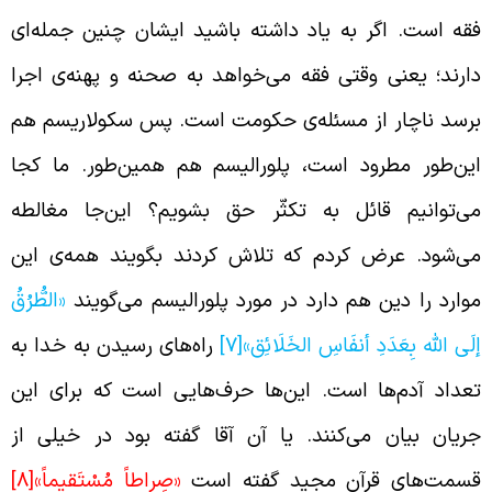
قه است. اگر به یاد داشته باشید ایشان چنین جمله‌ای
ارند؛ یعنی وقتی فقه می‌خواهد به صحنه و پهنه‌ی اجرا
رسد ناچار از مسئله‌ی حکومت است. پس سکولاریسم هم
ین‌طور مطرود است، پلورالیسم هم همین‌طور. ما کجا
ی‌توانیم قائل به تکثّر حق بشویم؟ این‌جا مغالطه
ی‌شود. عرض کردم که تلاش کردند بگویند همه‌ی این
وارد را دین هم دارد در مورد پلورالیسم می‌گویند
«الطُّرُقُ
لَى الله بِعَدَدِ أنفَاسِ الخَلَائِق»
[7]
راه‌های رسیدن به خدا به
عداد آدم‌ها است. این‌ها حرف‌هایی است که برای این
ریان بیان می‌کنند. یا آن آقا گفته بود در خیلی از
سمت‌های قرآن مجید گفته است
«صِراطاً مُسْتَقيماً»
[8]