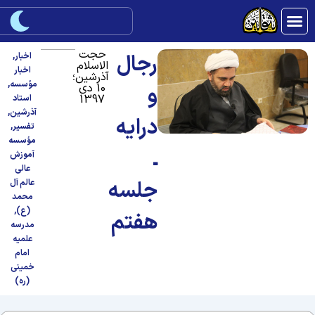
حجت
رجال
اخبار
,
الاسلام
اخبار
آذرشین؛
مؤسسه
,
10 دی
و
1397
استاد
آذرشین
,
درایه
تفسیر
,
مؤسسه
ـ
آموزش
عالی
جلسه
عالم آل
محمد
(ع)
,
هفتم
مدرسه
علمیه
امام
خمینی
(ره)