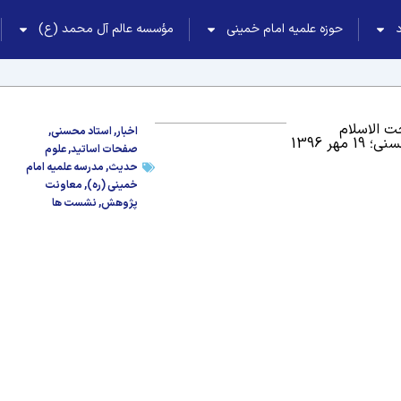
حوزه علمیه امام خمینی
مؤسسه عالم آل محمد (ع)
 الاسلام
اخبار
,
استاد محسنی
,
 19 مهر 1396
صفحات اساتید
,
علوم
حدیث
,
مدرسه علمیه امام
خمینی (ره)
,
معاونت
پژوهش
,
نشست ها