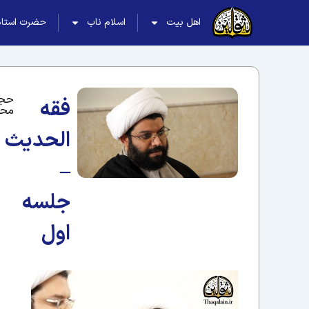
اهل بیت
اسلام ناب
حضرت استاد
حجت
فقه
محسنی؛
الحدیث
–
جلسه
اول