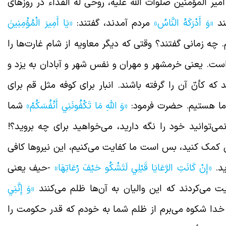
میر المؤمنین صلوات الله علیه، روحی له الفداء در روزهای
ند
«وَ أَدْرَكَهُ النَّاسُ»
مردم آمدند، گفتند:
«يَا أَمِيرَ الْمُؤْمِنِينَ
. چه زمانی گفتند؟ وقتی که دیگر معاویه از شام غارت‌ها را
است. یعنی خرمشهر و مهران و نفس شهر و آبادان به یزد و
 کأنّ آن را گرفته باشند. انبار برای کوفه مثل قم برای
 ما هستیم. حضرت فرمود:
«وَ اللَّهِ مَا تَكْفُونَنِي أَنْفُسَكُمْ»
شما
ی‌توانید خود را نگه دارید، می‌خواهید برای چه بروید؟!
کمک کنید، بس است ما کفایت می‌کنیم، این نیروها کافی
ید.
«إِنْ كَانَتِ الرَّعَايَا قَبْلِي لَتَشْكُو حَيْفَ رُعَاتِهَا»
-حیف یعنی
 می‌کردند که این والیان به آن‌ها ظلم می‌کنند
«وَ إِنَّنِي
خدا شکوه می‌برم از ظلم شما به خودم که قدر حکومت را