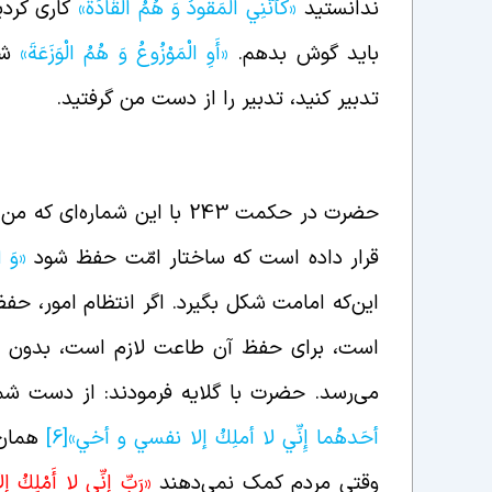
ندانستید
«كَأَنَّنِي الْمَقُودُ وَ هُمُ الْقَادَةُ»
کاری کردی
باید گوش بدهم.
«أَوِ الْمَوْزُوعُ وَ هُمُ الْوَزَعَةَ»
شما
تدبیر کنید، تدبیر را از دست من گرفتید.
لزوم طاعت برای حفظ نظام اسلام
حضرت در حکمت 243 با این شما
قرار داده است که ساختار امّت حفظ شود
«وَ ا
این‌که امامت شکل بگیرد. اگر انتظام امور، ح
است، برای حفظ آن طاعت لازم است، بدون طاع
می‌رسد. حضرت با گلایه فرمودند: از دست شما
أحَدهُما إِنِّي‏ لا أملِكُ‏ إلا نفسي و أخي»
[6]
همان 
وقتی مردم کمک نمی‌دهند
«رَبِّ إِنِّي لا أَمْلِكُ إِ