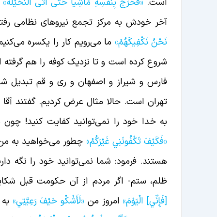
است.
«فَخَرَجَ بِنَفْسِهِ مَاشِياً حَتَّى أَتَى النُّخَيْلَةَ»
ا
آخر خودش به مرکز تجمع نیروهای نظامی رفت
نَحْنُ نَكْفِيكَهُمْ»
ما می‌رویم کار را یکسره می‌کنیم
شروع کرده است و تا نزدیک کوفه را هم گرفته 
فارس و شیراز و اصفهان و ری و قم تبدیل شد که
تهران است. حالا مثال عرض کردیم. گفتند آقا
به خدا خود را نمی‌توانید کفایت کنید! چون نم
«فَكَيْفَ تَكْفُونَنِي غَيْرَكُمْ»
چطور می‌خواهید به من 
هستند. فرمود: شما نمی‌توانید خود را نگه دار
ظلم، ستم- اگر مردم از آن حکومت قبل شکایت
[فَإِنِّي‏] الْيَوْمَ»
امروز من
«لَأَشْكُو حَيْفَ رَعِيَّتِي»
به 