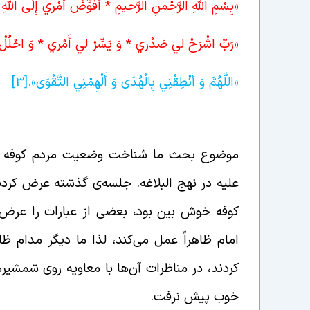
«بِسْمِ اللَّهِ الرَّحْمنِ الرَّحيمِ * أُفَوِّضُ أَمْري إِلَى اللَّهِ إِ
«رَبِّ اشْرَحْ لي‏ صَدْري * وَ يَسِّرْ لي‏ أَمْري * وَ احْلُلْ 
«اللَّهُمَّ وَ أَنْطِقْنِي بِالْهُدَى‏ وَ أَلْهِمْنِي التَّقْوَى‏».
[3]
خوش بین بودن امیر المؤمنین علیه السّلام در ا
موضوع بحث ما شناخت وضعیت مردم کوفه است، 
علیه در نهج البلاغه. جلسه‌ی گذشته عرض کردیم
کوفه خوش بین بود، بعضی از عبارات را عرض 
امام ظاهراً عمل می‌کند، لذا ما دیگر مدام ظاه
کردند، در مناظرات آن‌ها با معاویه روی شمشیر
خوب پیش نرفت.