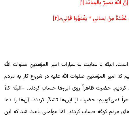
نَّ اللَّهَ بَصيرٌ بِالْعِبادَ».
[1]
عُقْدَةً مِنْ لِساني‏ * يَفْقَهُوا قَوْلي».
[2]
بتدای کار به مردم کوفه
البتّه با عنایت به عبارات امیر المؤمنین صلوات الله
 که امیر المؤمنین صلوات الله علیه در شروع کار به مردم
کردیم. حضرت ظاهراً روی این‌ها حساب کردند.
–
البتّه کلاً
راً نمی‌گوییم- حضرت از این‌ها تشکّر کردند، آن‌ها را دعا
های مردم کوفه حساب کردند. امّا عواملی باعث شد که این