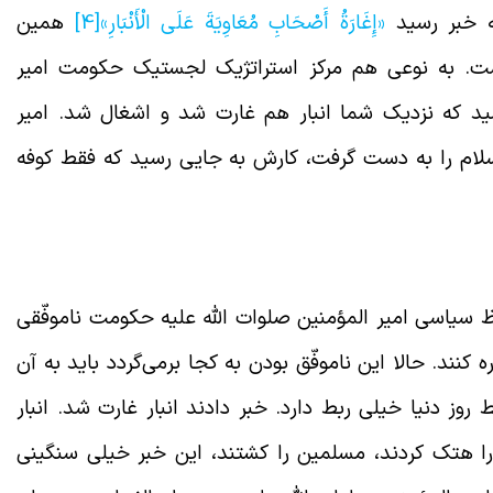
یه خبر رسید
«إِغَارَةُ أَصْحَابِ‏ مُعَاوِيَةَ عَلَى‏ الْأَنْبَارِ»
[4]
همین
ی است. به نوعی هم مرکز استراتژیک لجستیک حکومت امیر
سید که نزدیک شما انبار هم غارت شد و اشغال شد. امیر
سلام را به دست گرفت، کارش به جایی رسید که فقط کوفه
لحاظ سیاسی
اظ سیاسی امیر المؤمنین صلوات الله علیه حکومت ناموفّقی
کنند. حالا این ناموفّق بودن به کجا برمی‌گردد باید به آن
روز دنیا خیلی ربط دارد. خبر دادند انبار غارت شد. انبار
را هتک کردند، مسلمین را کشتند، این خبر خیلی سنگینی