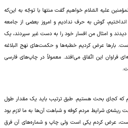
مؤمنین علیه السّلام خواهیم گفت منتها با توجّه به این‌که
انداختیم، گوش به حرف ندادیم و امروز بعضی از جامعه
 دیدند و امثال من افسار خود را به دست غیر سپردند، یک
تی در نهج البلاغه است که 252 یا 261 است. بارها عرض کردیم خطبه‌ها و حکمت‌های نهج البلاغه
ای فراوان این اتّفاق می‌افتد. معمولاً در چاپ‌های فارسی
السّلام
 که کجای بحث هستیم. طبق ترتیب باید یک مقدار طول
خت ریشه‌ی شرایط مردم کوفه و شباهت آن‌ها به ما لازم بود
یم. حکمت 252 یا 261 این‌طور است، عرض کردم یکی است ولی چاپ و شماره‌های آن فرق