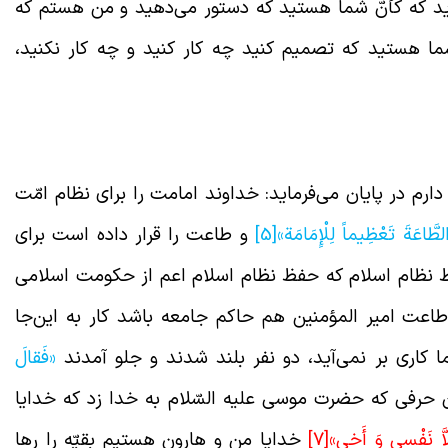
د که کأنّ شما هستید که دستور می‌دهید و من هستم که
 هستید که تصمیم کنید چه کار کنید و چه کار نکنید،
ره‌ای که من دارم در پایان می‌فرماید: خداوند امامت را برای نظام امّت
لطَّاعَةَ تَعْظِيماً لِلْإِمَامَة»
[5]
و طاعت را قرار داده است برای
فظ نظام اسلام که حفظ نظام اسلام اعم از حکومت اسلامی
ت امیر المؤمنین هم حاکم جامعه باشد کار به این‌جا
 کاری بر نمی‌آید، دو نفر بلند شدند و جلو آمدند
«فَقالَ
حرفی که حضرت موسی علیه السّلام به خدا زد که خدایا
لاَّ نَفْسي‏ وَ أَخي‏‏»
[7]
خدایا من و هارون هستیم بقیّه را رها