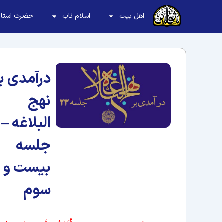
اهل بیت
اسلام ناب
حضرت استاد
درآمدی ب
نهج
البلاغه –
جلسه
بیست و
سوم