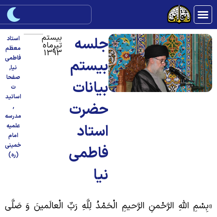
بیستم
جلسه
استاد
تیرماه
معظم
1393
فاطمی
بیستم
نیا
,
صفحا
بیانات
ت
اساتید
حضرت
,
مدرسه
استاد
علمیه
امام
خمینی
فاطمی
(ره)
نیا
بِسْمِ اللَّهِ الرَّحْمنِ الرَّحيمِ الْحَمْدُ لِلَّهِ رَبِّ الْعالَمين‏َ وَ صَلَّی