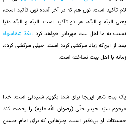
ام تأکید است، نون هم که در آخر آمده نون تأکید است،
عنی البتّه و البتّه، هر دو تأکید است. البتّه و البتّه دنیا
سبت به ما اهل بیت مهربانی خواهد کرد
«بَعْدَ شِمَاسِهَا»
عد از این‌که زیاد سرکشی کرده است. خیلی سرکشی کرده،
مانه با اهل بیت نساخته است.
عر مشهور سیّد حیدر حلّی در مورد
مام حسین (علیه السّلام)
ک بیت شعر این‌جا برای شما بگویم شنیدنی است. خدا
رحوم سیّد حیدر حلّی (رضوان الله علیه) را رحمت کند
سینیّات او بی‌نظیر است، چیزهایی که برای امام حسین