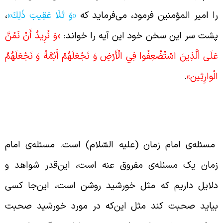
ا امیر المؤمنین فرمود، می‌فرماید که
«وَ تَلَا عَقِيبَ ذَلِكَ»
،
شت سر این سخن خود این آیه را خواند:
«وَ نُرِيدُ أَنْ نَمُنَّ
َلَى الَّذِينَ اسْتُضْعِفُوا فِي الْأَرْضِ وَ نَجْعَلَهُمْ أَئِمَّةً وَ نَجْعَلَهُمُ
لْوارِثِين‏»
.
وشن بودن مسئله‌ی امام زمان (علیه
لسّلام)
سئله‌ی امام زمان (علیه السّلام) است. مسئله‌ی امام
مان یک مسئله‌ی مفروق عنه است، این‌قدر شواهد و
لایل داریم که مثل خورشید روشن است، این‌جا کسی
یاید صحبت کند مثل این‌که در مورد خورشید صحبت