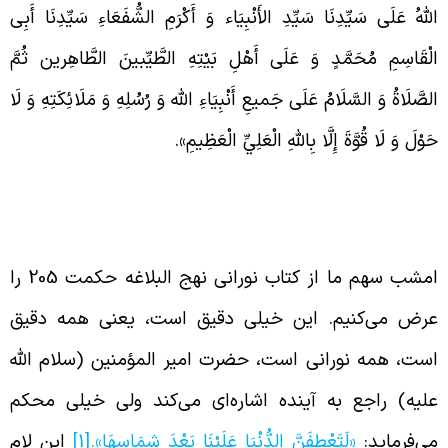
للهُ عَلَی سَیِّدِنَا سَیِّدِ الأَنْبِیَاء وَ أَکْرَمِ الشُّفَعَاءِ سَیِّدِنَا أَبِی
لْقَاسِمِ مُحَمَّدٍ وَ عَلَی أَهْلِ بَیْتِهِ الطَّیِّبینَ الطَّاهِرین ثُمَّ
لصَّلَاةُ وَ السَّلَامُ عَلَی جَمیعِ أَنْبِیَاءِ الله وَ رُسُلِهِ وَ مَلَائِکَتِهِ وَ لَا
َوْلَ وَ لَا قُوَّةَ إِلَّا بِاللَّهِ الْعَلِيِّ الْعَظِيمِ».
ناملایمات اهل بیت در حکمت 205 نهج
لبلاغه
امشب سهم ما از کتاب نورانی نهج البلاغه حکمت 205 را
رض می‌کنیم. این خیلی دقیق است، یعنی همه دقیق
ست، همه نورانی است، حضرت امیر المؤمنین (سلام الله
لیه) راجع به آینده اشاره‌ای می‌کند ولی خیلی محکم
ی‌فرماید:
«لَتَعْطِفَنَّ الدُّنْيَا عَلَيْنَا بَعْدَ شِمَاسِهَا».
[1]
این لام