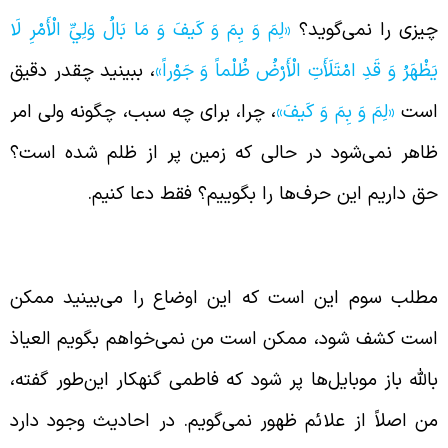
یزی را نمی‌گوید؟
«لِمَ وَ بِمَ وَ کَیفَ وَ مَا بَالُ وَلِيِّ الْأَمْرِ لَا
َظْهَرُ وَ قَدِ امْتَلَأَتِ الْأَرْضُ ظُلْماً وَ جَوْراً»
، ببینید چقدر دقیق
ست
«لِمَ وَ بِمَ وَ کَیفَ»
، چرا، برای چه سبب، چگونه ولی امر
اهر نمی‌شود در حالی که زمین پر از ظلم شده است؟
ق داریم این حرف‌ها را بگوییم؟ فقط دعا کنیم.
شانه‌های احتمالی ظهور در زمان حال
طلب سوم این است که این اوضاع را می‌بینید ممکن
ست کشف شود، ممکن است من نمی‌خواهم بگویم العیاذ
الله باز موبایل‌ها پر شود که فاطمی گنهکار این‌طور گفته،
ن اصلاً از علائم ظهور نمی‌گویم. در احادیث وجود دارد