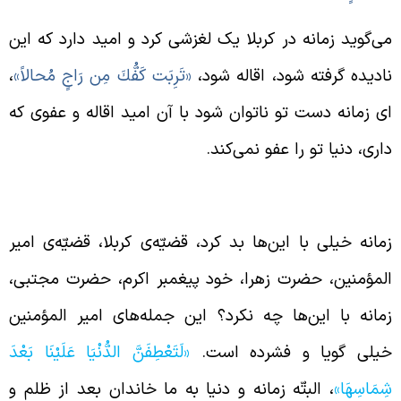
ی‌گوید زمانه در کربلا یک لغزشی کرد و امید دارد که این
ادیده گرفته شود، اقاله شود،
«تَرِبَت كَفُّكَ مِن رَاجٍ مُحالاً»
،
ی زمانه دست تو ناتوان شود با آن امید اقاله و عفوی که
اری، دنیا تو را عفو نمی‌کند.
هربانی دنیا با اهل بیت علیهم السلام
مانه خیلی با این‌ها بد کرد، قضیّه‌ی کربلا، قضیّه‌ی امیر
لمؤمنین، حضرت زهرا، خود پیغمبر اکرم، حضرت مجتبی،
مانه با این‌ها چه نکرد؟ این جمله‌های امیر المؤمنین
یلی گویا و فشرده است.
«لَتَعْطِفَنَّ الدُّنْيَا عَلَيْنَا بَعْدَ
ِمَاسِهَا»
، البتّه زمانه و دنیا به ما خاندان بعد از ظلم و