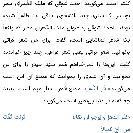
فته است. می‌گویند احمد شوقی که ملک الشّعرای مصر
ود در یک سفری چند دانشجوی عراقی دید ظاهراً شیعه
ودند. احمد شوقی به عنوان ملک الشّعرای مصر که واقعاً
ک شاعر تماشایی است، گفت: برای من شعر فراتی
خوانید. شعر فراتی یعنی شعر عراقی. چند چیز خواندند
فت: این‌ها را نمی‌خواهم شعر سیّد حیدر را برای من
خوانید و آن شعری را بخوانید که مطلع آن این است
ی‌گوید:
«عَثَرَ الدَّهر»
. مطلع شعر بسیار مهم است، ببینید
ه گفته در دنیا بی‌نظیر است، می‌گوید:
عَثَر الدَّهرُ وَ يَرجو أَن يُقالا تَرِبَت كَفُّكَ
ِن رَاجٍ مُحالاً»