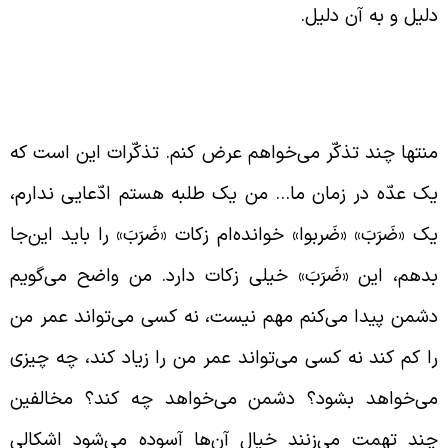
لیل و به آن دلیل.
رداختن به مسائل بی‌اهمّیّت در مورد
مام زمان (علیه السّلام)
نتها چند تذکّر می‌خواهم عرض کنم. تذکّرات این است که
ک عدّه در زمان ما… من یک طلبه هستم ادّعایی ندارم،
ک «ضَرَبَ» «ضَربوا» خوانده‌ام زکات «ضَرَبَ» را باید این‌جا
دهم، این «ضَرَبَ» خیلی زکات دارد. من واضح می‌گویم
شمن پیدا می‌کنم مهم نیست، نه کسی می‌تواند عمر من
ا کم کند نه کسی می‌تواند عمر من را زیاد کند، چه چیزی
ی‌خواهد بشود؟ دشمن می‌خواهد چه کند؟ مخالفین
ند تهمت می‌زنند خیال آن‌ها آسوده می‌شود اشکالی