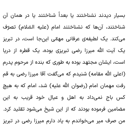
کی از یاران امام زمان ارواحنا فداه
سیار دیدند نشناختند یا بعداً شناختند یا در همان آن
ناختند، آن‌ها که نشناختند امام (علیه السّلام) تصرّف
ی‌کند. یک لطیفه‌ی عرفانی مهمّی این‌جا است، در تبریز
ک آیت الله میرزا رضی تبریزی بوده، یک قطره از دریا
ست، ایشان مجتهد بوده به طوری که بنده از مرحوم پدرم
اعلی الله مقامه) شنیدم که می‌گفت آقا میرزا رضی به قم
فت مهمان امام (رضوان الله علیه) شد، امام که به هیچ
س باج نمی‌داد به اهل و عیال خود قریب به این
ضامین فرموده بودند که از این شیخ می‌شود تقلید کرد.
ن صرف میر می‌خواندم به یاد دارم میرزا رضی در تبریز