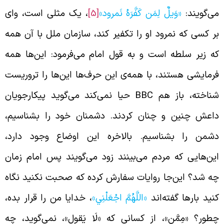
ی‌گویند:
«وَيلٌ لِمَن كَفَّرَهُ نَمرود»
[5]
، یک مثلی است، وای
ر کسی که نمرود او را تکفیر کند، سازمان ملل با آن همه
ه زیر سلطه است و به قول امام می‌فرمود: این‌ها همه
رمایشی هستند، با همه‌ی این حرف‌ها این‌ها را تروریست
ناخته، باز هم
BBC
حیا نمی‌کند می‌گوید پیکارجویان
اعش چنین و چنان کردند. دشمنان خود را بشناسیم،
شمن را بشناسیم. بالاخره این اوضاع وجود دارد،
ین‌هایی که مردم می‌بینند زود می‌گویند پس امام زمان
ه شد؟ این‌جا روایات سفارش کرده که صحبت نکنید نگاه
نید بارها گفته‌اند
«اللَّهُمَّ اجْعَلْنِي»
، خدایا من را قرار بده،
طور؟ «مِمَّن‏»، از کسانی که «لَا یَقول»، نمی‌گوید، چه