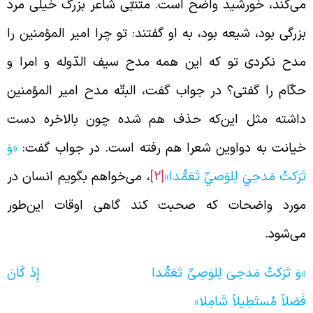
ی‌کند، خورشید واضح است. متنبّی شاعر بزرگ خیلی مرد
زرگی بود، شیعه بود، به او گفتند: تو چرا امیر المؤمنین را
دح نکردی تو که این همه مدح سیف الدّوله و امرا و
کّام را گفتی؟ در جواب گفت، البتّه مدح امیر المؤمنین
اشته مثل این‌که حذف هم شده چون بالاخره دست
یانت به دواوین شعرا هم رفته است. در جواب گفت:
«وَ
َرَكتُ مَدحِيَ لِلوَصيِّ تَعَمُّدا»
[2]
، می‌خواهم بگویم انسان در
ورد واضحات که صحبت کند گاهی اوقات این‌طور
ی‌شود.
وَ تَرَكتُ مَدحِىَ لِلوَصِىِّ تَعَمُّدا إِذ كَانَ
َضلاً مُستَطِيلاً شَامِلا»