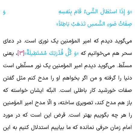
وَ إِذَا استَطَالَ الشَّى‏ءُ قَامَ بِنَفسِهِ وَ
ِفَاتُ ضَوءِ الشَّمسِ تَذهَبُ بَاطِلاً»
ی‌‌گوید دیدم که امیر المؤمنین یک نوری است. در دعای
حر هم می‌خوانیم که
«وَ كُلُّ قُدْرَتِكَ مُسْتَطِيلَةٌ»
[3]
، یعنی
سلّط. می‌گوید دیدم امیر المؤمنین یک نور مسلّطی است
نیا را گرفته و من اگر بخواهم او را مدح کنم مثل گفتن
فات خورشید کار باطلی است. البتّه ایشان خواسته که
از هم مدح کند، تصویری ساخته، و الّا مدح امیر المؤمنین
ا هر چه بگوییم بهتر است. قرض این است که در مورد
مام زمان حرفی نمانده که ما بیاییم استدلال کنیم به این