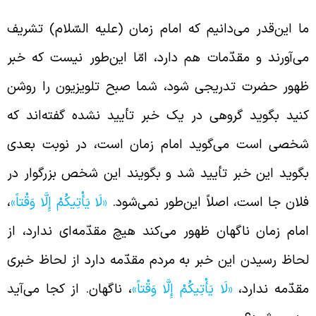
ا این‌قدر می‌دانیم که امام زمان (علیه السّلام) تشریف
ی‌آورند و مقدّمات هم دارد، امّا این‌طور نیست که خبر
هور حضرت تدریجی شود، شما صبح تلویزیون را روشن
نید بگوید گروهی در یک خبر تأیید نشده گفته‌اند که
خصی است می‌گوید امام زمان است، در نوبت بعدی
گوید این خبر تأیید شد و بگویند این شخص بزرگوار در
لان جا است، اصلاً این‌طور نمی‌شود.
«لَا يَأْتِيكُمْ إِلَّا وَقْتاً»
،
مام زمان ناگهان ظهور می‌کند هیچ مقدّمه‌ای ندارد، از
حاظ رسیدن این خبر به مردم مقدّمه دارد از لحاظ خبری
قدّمه ندارد،
«لَا يَأْتِيكُمْ إِلَّا وَقْتاً»
، ناگهان. از کجا می‌آید