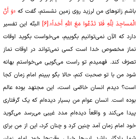
اشم زانوهای من لرزید روی زمین نشستم، گفت که
«وَ أَنَّ
لْمَساجِدَ لِلَّهِ فَلا تَدْعُوا مَعَ اللَّهِ أَحَداً».
[6]
البتّه این تفسیر
ارد که الآن نمی‌توانیم بگوییم، می‌خواست بگوید اوقات
ماز مخصوص خدا است کسی نمی‌تواند در اوقات نماز
صرّف کند. فهمیدم تو راست می‌گویی می‌خواستم بهانه
ود من با تو صحبت کنم، حالا بگو ببینم امام زمان کجا
ست؟ دیدم انسان خاصّی است، این مجتهد بوده عالم
وده است. انسان عوام من بسیار دیده‌ام که یک گرفتاری
یدا می‌کند و واقعاً دیده‌ام مدد غیبی می‌رسد می‌گوید
ود امام زمان آمد چنین کرد و چنان کرد، این از من برای
ما یادگار باشد این‌ها خیلی وقت‌ها خود امام زمان