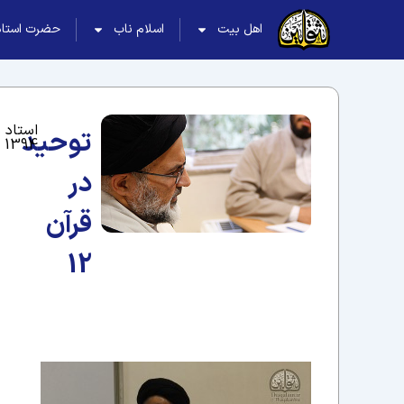
اهل بیت
اسلام ناب
حضرت استاد
توحید
1394
در
قرآن
12