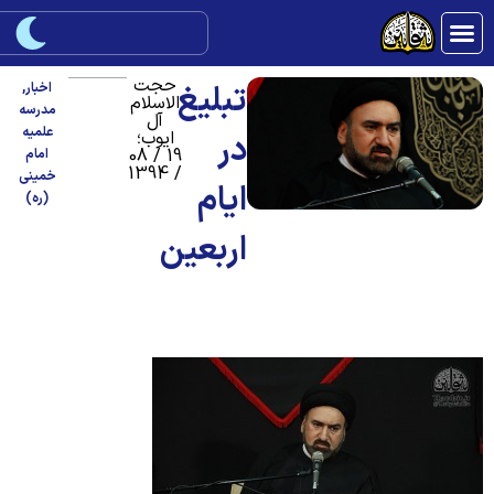
حجت
تبلیغ
اخبار
,
الاسلام
مدرسه
آل
علمیه
ایوب؛
در
19 / 08
امام
/ 1394
خمینی
ایام
(ره)
اربعین