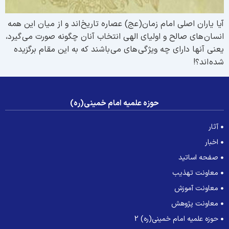
يا ياران اصلى امام زمان(عج) عصاره تاريخ اند و از ميان اين همه
نسان هاى صالح و اولياى الهى انتخاب آنان چگونه صورت مى گيرد،
عنى آنها داراى چه ويژگى هاى مى باشند كه به اين مقام برگزيده
ده اند؟!
حوزه علمیه امام خمینی(ره)
آثار
اخبار
صفحه اساتید
معاونت تهذیب
معاونت آموزش
معاونت پژوهش
حوزه علمیه امام خمینی(ره) 2