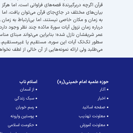
قرآن اگرچه دربرگيرندة قصه‌های فراوانی است، اما هرگ
بیان‌های مختلف در جاي‌جای قرآن می‌توان یافت، اما چر
به زمان و مکان خاصی نیستند، اما بی‌ارتباط به زمان و م
درباره زمان نزول آیات سورة مائده چند نظر وجود دارد
عمر شريفشان نازل شده؛ بنابراین می‌تواند مبنای مناس
سطور تک‌تک آیات این سوره، مستقیم یا غیرمستقیم، ب
می‌طلبد ولی ارائه نمونه‌هایی از آن خالی از لطف نخواه
حوزه علمیه امام خمینی(ره)
اسلام ناب
آثار
از آسمان
اخبار
سبک زندگی
صفحه اساتید
رسم خوبان
معاونت تهذیب
پوستین وارونه
معاونت آموزش
حکومت اسلامی