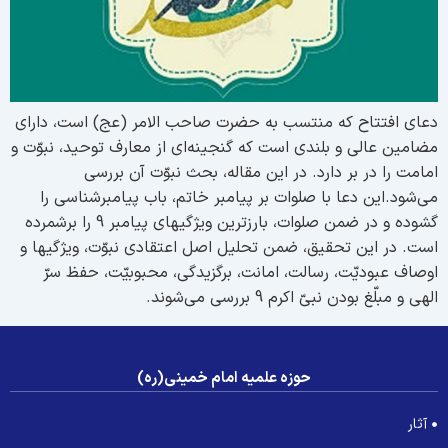
عاى افتتاح كه منتسب به حضرت صاحب الامر (عج) است، داراى
ضامين عالى و بلندى است كه گنجينه‌اى از معارف توحيد، نبوّت و
مامت را در بر دارد. در اين مقاله، بحث نبوّت آن بررسى
ى‌شود.اين دعا با صلوات بر پيامبر خاتم، باب پيامبرشناسى را
گشوده و در ضمن صلوات، بارزترين ويژگيهاى پيامبر 9 را برشمرده
ست. در اين تحقيق، ضمن تحليل اصل اعتقادى نبوّت، ويژگيها و
وصاف عبوديّت، رسالت، امانت، برگزيدگى، محبوبيّت، حفظ سرّ
لهى و مبلّغ بودن نبىّ اكرم 9 بررسى مى‌شوند.
حوزه علمیه امام خمینی(ره)
آثار