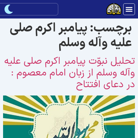
برچسب:
پيامبر اكرم صلی
علیه وآله وسلم
حليل نبوّت پيامبر اكرم صلی علیه
آله وسلم از زبان امام معصوم :
ر دعاى افتتاح