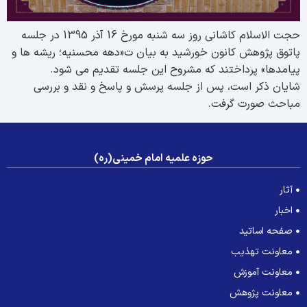
حجت الاسلام کاشانی روز سه شنبه مورخ 16 آذر 1395 در جلسه
اتوق پژوهش کانون خورشید به بیان ت«دهه محسنیه؛ ریشه ها و
یامدها» پرداختند که مشروح این جلسه تقدیم می شود.
ایان ذکر است، پس از جلسه پرسش و پاسخ و نقد و بررسی
باحث صورت گرفت.
حوزه علمیه امام خمینی(ره)
آثار
اخبار
صفحه اساتید
معاونت تهذیب
معاونت آموزش
معاونت پژوهش