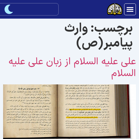
برچسب:
وارث
پیامبر(ص)
لی علیه السلام از زبان علی علیه
لسلام