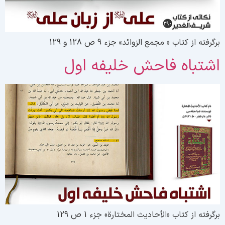
رگرفته از کتاب « مجمع الزوائد» جزء 9 ص 128 و 129
شتباه فاحش خلیفه اول
رگرفته از کتاب «الأحادیث المختارة» جزء 1 ص 129