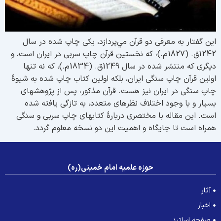
ین گفتار به معرفی دو قرآن مي‌پردازد، یکی چاپ شده در سال
1242ق. (1827م.)، که نخستین قرآن چاپ سربی در ایران است، و
دیگری که منتشر شده در سال 1249ق. (1834م.)، که نه تنها
ولین قرآن چاپ سنگی ایران، بلکه اولین کتاب چاپ شده به شیوۀ
اپ سنگی در ایران نیز هست. قرآن مذکور، پس از پژوهش­های
سیار و با وجود اختلاف نظرهای متعدد، به تازگی یافته شده
ست. این مقاله با مختصری دربارۀ کتاب­های چاپ سربی و سنگی
مراه است تا جایگاه و اهمیت این دو نسخه معلوم گردد.
حوزه علمیه امام خمینی(ره)
آثار
اخبار
صفحه اساتید