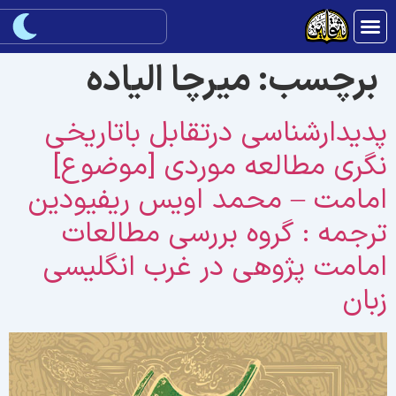
برچسب:
میرچا الیاده
ديدارشناسى درتقابل باتاريخى
گرى مطالعه موردى [موضوع]
مامت – محمد اويس ريفيودين
رجمه : گروه بررسى مطالعات
مامت پژوهى در غرب انگليسى
بان