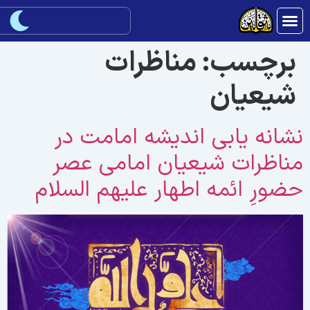
برچسب:
مناظرات
شيعيان
شانه يابی انديشه امامت در
ناظرات شيعيان امامی عصر
ضورِ ائمه اطهار علیهم السلام