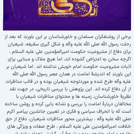
رخی از روشنفکران مسلمان و خاورشناسان بر این باورند که بعد از
حلت رسول الله صلی الله علیه وآله و شکل گیری سقیفه، شیعیان
رای دفاع از مشروعیت حکومت امیرالمؤمنین علی علیه السلام ،
گرچه سخن به اعتراض گشوده اند، اما هیچ ملاک و مبنایی برای
ثبات مشروعیت حکومت امام خویش نداشته اند. اما شیعیان بر
ین باورند که اندیشۀ امامت در همان عصر رسول الله صلی الله
لیه وآله طرح شده و موردتوجه شیعیان بوده و در قالب مناظرات
ز آن دفاع کرده اند. این پژوهش با بررسی تاریخی، در جهت نقد
ظریۀ خاورشناسان، زمینه ها و محتوای مناظرات شیعیان با
خالفان دربارۀ امامت را بررسی و نشانه یابی کرده و روشن ساخته
ست که با انحراف سیاسی و فکری در تعیین جانشین پیامبر اکرم
لی الله علیه وآله ، بیشترین محور مناظرات شیعیان، دفاع از حق
لافت امیرالمؤمنین علی علیه السلام ، طرح صفات و ویژگی های