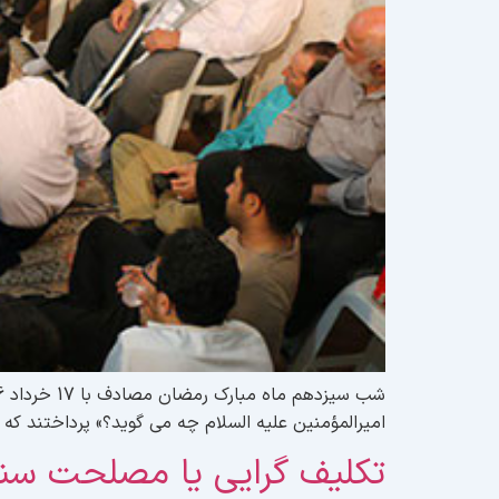
امیرالمؤمنین علیه السلام چه می گوید؟» پرداختند ک
تکلیف گرایی یا مصلحت س