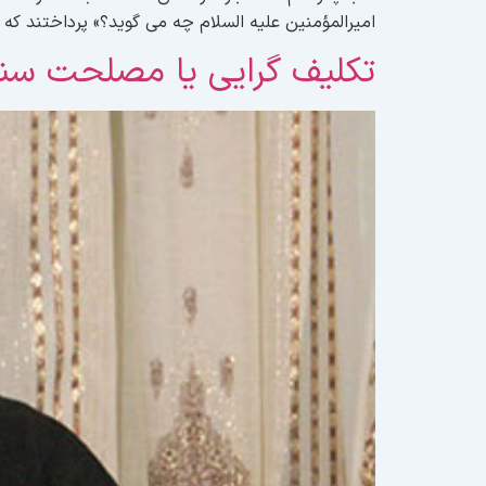
امیرالمؤمنین علیه السلام چه می گوید؟» پرداختند ک
تکلیف گرایی یا مصلحت سن