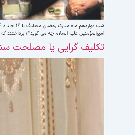
امیرالمؤمنین علیه السلام چه می گوید؟» پرداختند ک
تکلیف گرایی یا مصلحت س