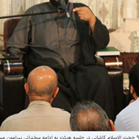
شب پانزدهم ماه مبارک رمضان مصادف با 19 خرداد 96 حجت الاسلام کاشانی در جلسه هیئت به ادام