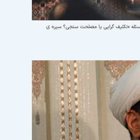
مه سخنرانی پیرامون مسئله «تکلیف گرایی یا مصلحت سنجی؟ سیره ی