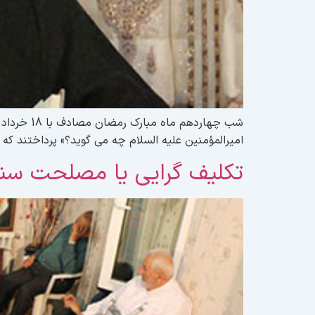
امیرالمؤمنین علیه السلام چه می گوید؟» پرداختند ک
تکلیف گرایی یا مصلحت سن