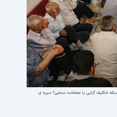
ه سخنرانی پیرامون مسئله «تکلیف گرایی یا مصلحت سنجی؟ سیره ی