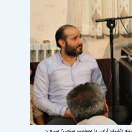
ه سخنرانی پیرامون مسئله «تکلیف گرایی یا مصلحت سنجی؟ سیره ی