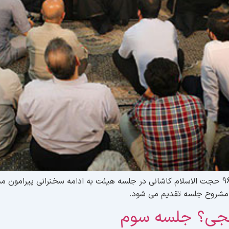
شب سیزدهم ماه مبارک رمضان مصادف با 17 خرداد 96 حجت الاسلام کاشانی در جلسه هیئت به ادام
ه مشروح جلسه تقدیم می شود.
نجی؟ جلسه سوم