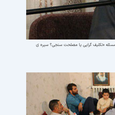
امه سخنرانی پیرامون مسئله «تکلیف گرایی یا مصلحت سنجی؟ سیره ی