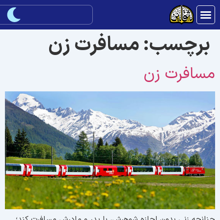
برچسب:
مسافرت زن
سافرت زن
نانچه زنى بدون اجازه شوهرش، با پدر و مادرش مسافرت كند؛