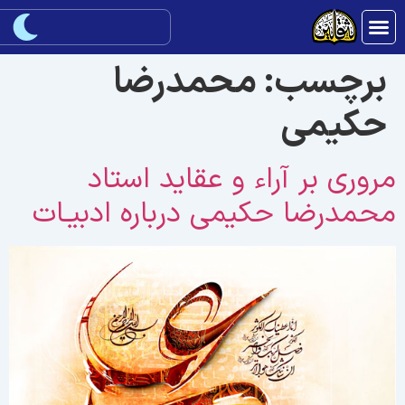
برچسب:
محمدرضا
حکيمی
روری بر آراء و عقايد استاد
حمدرضا حکيمی درباره ادبيـات