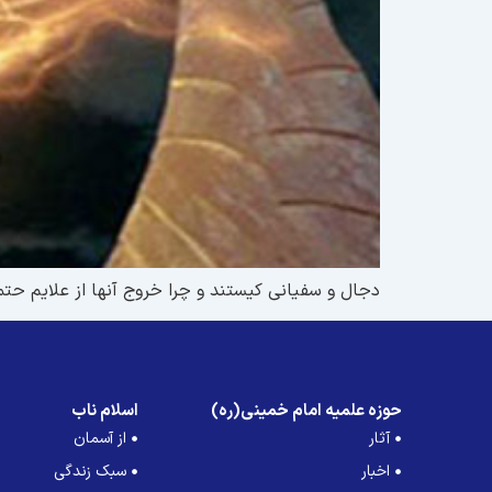
دجال و سفيانى كيستند و چرا خروج آنها از علايم ح
حوزه علمیه امام خمینی(ره)
اسلام ناب
آثار
از آسمان
اخبار
سبک زندگی