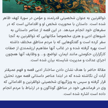
والقرنین به عنوان شخصیتی قدرتمند و مؤمن در سورة کهف ظاهر
ده است. داستان با محوریت شخص او و اقداماتی است که در
فرهای خود انجام می­دهد. در این قصه از عناصر داستانی به
یوه­ای ادبی و هنری مخصوصاً مکان­هایی که ذوالقرنین به آنجا
فر کرده است و گفتگوهایی که با مردم مناطق مختلف داشته
ست بهره گرفته شده و در غالب آن­ها مفاهیم ارزشمندی از صفات
ارگزاران حکومتی مانند ایمان، تواضع، و… و وظایف آن­ها همچون
جرای عدالت و مدیریت شایسته بیان شده است.
قالة حاضر با هدف نشان دادن ساختار ادبی قصه و فهم عمیق­تر
یات آن نگاشته شده که در ابتدا عناصر داستانی قصه­ مورد تحلیل
رار گرفته و سپس به ویژگی­های شخصیتی ذوالقرنین و اقداماتی که
ی در فرماندهی خود در مناطق گوناگون و در ارتباط با مردم انجام
اده است اشاره شده است.