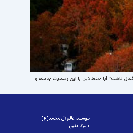
 فعال داشت؟ آيا حفظ دين با اين وضعيت جامعه و
موسسه عالم آل محمد(ع)
مرکز فقهی