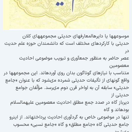
وسوعه‏ها يا دايره‏المعارفهاى حديثى مجموعه‏هاى كلان
ديثى با كاركردهاى مختلف است كه دانشمندان حوزه علم حديث
ر
صر حاضر به منظور جمع‏آورى و تبويب موضوعى احاديث
عصومين
تناسب با نيازهاى گوناگون بدان روى آورده‏اند. اين مجموعه‏ها در
اقع گونه‏اى از تأليفات حديثى شمرده مى‏شود كه با عنوان «جامع
ديثى» سابقه آن به اواخر قرن دوم مى‏رسد. مؤلّفان جوامع
ديثى از
يرباز گاه در صدد جمع مطلق احاديث معصومين عليهم‏السلام
وده‏اند و گاه
نها در موضوعى خاص به گردآورى احاديث پرداخته‏اند. از اين‏رو
امع حديثى گاه «جامع مطلق» و گاه «جامع نسبى» محسوب