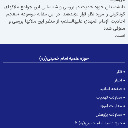
ى‏شود.
انشمندان حوزه حديث در بررسى و شناسايى اين جوامع ملاكهاى
وناگونى را مورد نظر قرار مى‏دهند. در اين مقاله موسوعه «معجم
حاديث الإمام المهدى عليه‏السلام» از منظر اين ملاكها بررسى و
عرّفى شده
ست.
حوزه علمیه امام خمینی(ره)
آثار
اخبار
صفحه اساتید
معاونت تهذیب
معاونت آموزش
معاونت پژوهش
حوزه علمیه امام خمینی(ره) 2