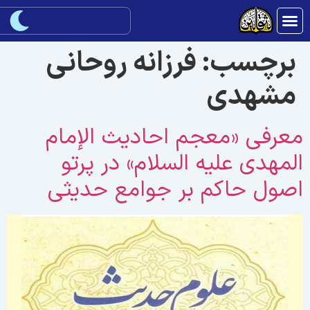
برچسب:
فرزانه روحانى
مشهدى
عرفى «معجم احاديث الإمام
لمهدى عليه ‏السلام» در پرتو
صول حاكم بر جوامع حديثى