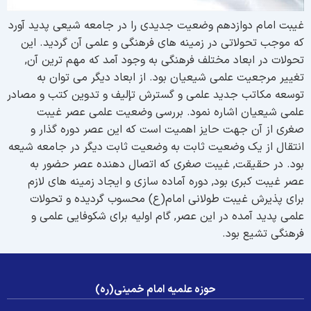
یبت امام دوازدهم وضعیت جدیدى را در جامعه شیعى پدید آورد
ه موجب تحولاتى در زمینه هاى فرهنگى و علمى آن گردید. این
حولات در ابعاد مختلف فرهنگى به وجود آمد که مهم ترین آن,
غییر مرجعیت علمى شیعیان بود. از ابعاد دیگر مى توان به
وسعه مکاتب جدید علمى و گسترش تإلیف و تدوین کتب و مصادر
لمى شیعیان اشاره نمود. بررسى وضعیت علمى عصر غیبت
غرى از آن جهت حایز اهمیت است که این عصر دوره گذار و
نتقال از یک وضعیت ثابت به وضعیت ثابت دیگر در جامعه شیعه
ود. در حقیقت, غیبت صغرى که اتصال دهنده عصر حضور به
صر غیبت کبرى بود, دوره آماده سازى و ایجاد زمینه هاى لازم
راى پذیرش غیبت طولانى امام(ع) محسوب گردیده و تحولات
لمى پدید آمده در این عصر, گام اولیه براى شکوفایى علمى و
رهنگى تشیع بود.
حوزه علمیه امام خمینی(ره)