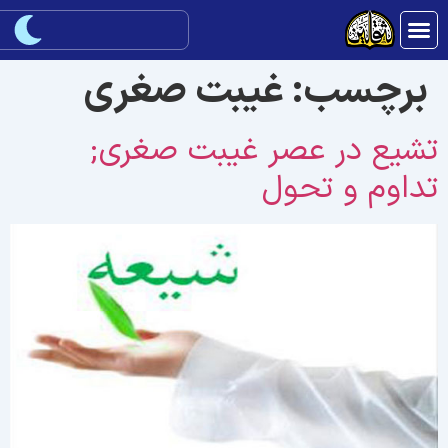
برچسب:
غیبت صغرى
شیع در عصر غیبت صغرى;
داوم و تحول