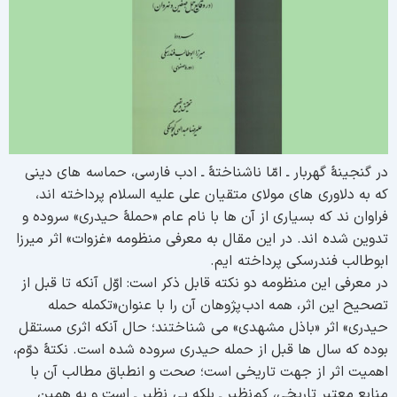
ر گنجینۀ گهربار ـ امّا ناشناختۀ ـ ادب فارسی، حماسه های دینی
ه به دلاوری های مولای متقیان علی علیه السلام پرداخته اند،
راوان ند که بسیاری از آن ها با نام عام «حملۀ حیدری» سروده و
دوین شده اند. در این مقال به معرفی منظومه «غزوات» اثر میرزا
بوطالب فندرسکی پرداخته ایم.
ر معرفی این منظومه دو نكته قابل ذكر است: اوّل آنكه تا قبل از
صحیح این اثر، همه ادب پژوهان آن را با عنوان«تكمله حمله
یدری» اثر «باذل مشهدی» می شناختند؛ حال آنكه اثری مستقل
وده كه سال ها قبل از حمله حیدری سروده شده است. نکتۀ دوّم،
همیت اثر از جهت تاریخی است؛ صحت و انطباق مطالب آن با
نابع معتبر تاریخی، كم نظیر ـ بلكه بی نظیر ـ است و به همین