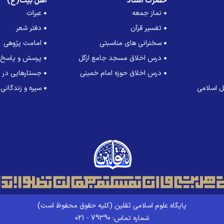
حضرت استاد
اهل بیت(ع)
نماز جمعه
عبرات
تفسیر قرآن
دفتر شعر
سخنرانی های مناسبتی
امامت پژوهی
درس اخلاق مسجد جامع ازگل
پرسش و پاسخ
درس اخلاق حوزه امام خمینی
جستارهایی در ت
 اسلامی
سیره و زندگانی
پایگاه علوم اسلامی ثقلین (کلیه حقوق محفوظ است)
شماره تماس: 79390 - 021