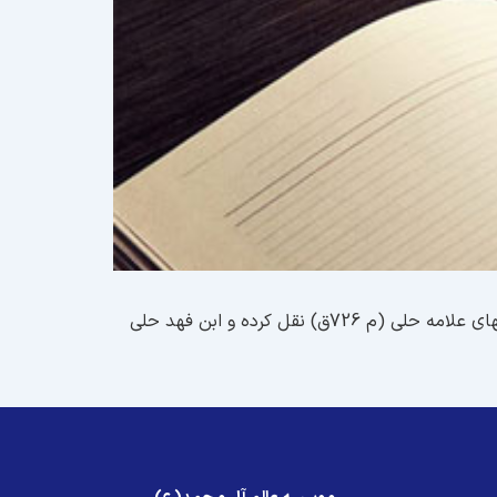
صاحب روضات و آقا بزرگ او را معاصر فخر المحققین (م 771ق) و شهید اول (م 786ق) ذکر کرده‌اند. او در کتب خود از کتابهای علامه حلی (م 726ق) نقل کرده و ابن فهد حلی