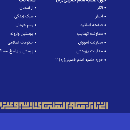
حوزه علمیه امام خمینی(ره)
اسلام ناب
آثار
از آسمان
اخبار
سبک زندگی
صفحه اساتید
رسم خوبان
معاونت تهذیب
پوستین وارونه
معاونت آموزش
حکومت اسلامی
معاونت پژوهش
پرسش و پاسخ مسائل
حوزه علمیه امام خمینی(ره) 2