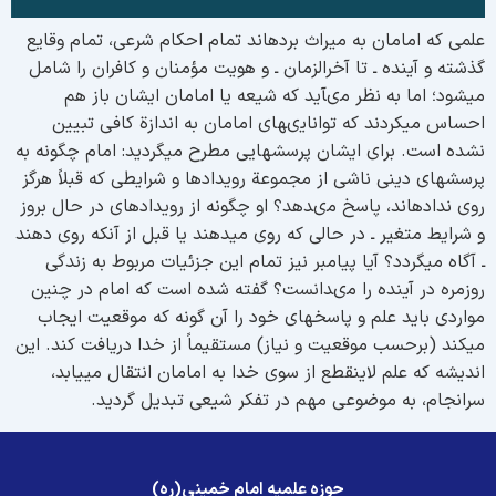
لمی که امامان به میراث بردهاند تمام احکام شرعی، تمام وقایع
ذشته و آینده ـ تا آخرالزمان ـ و هویت مؤمنان و کافران را شامل
یشود؛ اما به نظر مىآيد که شیعه یا امامان ایشان باز هم
حساس میکردند که توانايىهای امامان به اندازة كافى تبیین
شده است. برای ایشان پرسشهایی مطرح میگردید: امام چگونه به
رسشهای دینی ناشى از مجموعة رویدادها و شرایطی که قبلاً هرگز
وی ندادهاند، پاسخ مىدهد؟ او چگونه از رویدادهای در حال بروز
 شرایط متغیر ـ در حالی که روی میدهند یا قبل از آنکه روی دهند
 آگاه میگردد؟ آيا پیامبر نيز تمام اين جزئیات مربوط به زندگی
وزمره در آینده را مىدانست؟ گفته شده است که امام در چنین
واردی باید علم و پاسخهای خود را آن گونه که موقعیت ايجاب
یكند (برحسب موقعيت و نياز) مستقیماً از خدا دریافت کند. اين
نديشه كه علم لاینقطع از سوی خدا به امامان انتقال مییابد،
رانجام، به موضوعى مهم در تفکر شیعی تبدیل گردید.
حوزه علمیه امام خمینی(ره)