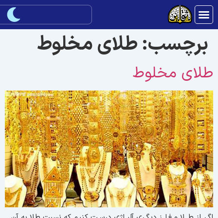
برچسب:
طلاى مخلوط
لاى مخلوط
گـر از طــلا و فـلــز دیگـرى آلیـاژى درسـت کنیم که نسبت طلا به آن