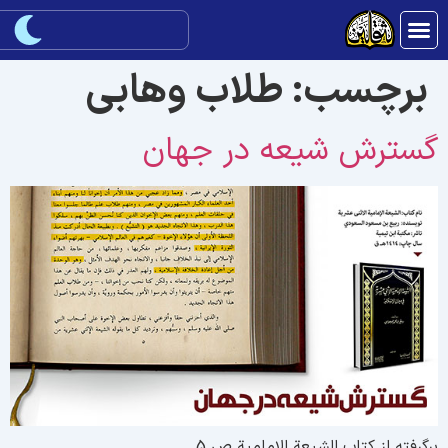
برچسب:
طلاب وهابی
سترش شیعه در جهان
رگرفته از کتاب الشیعة الامامیة ص 5