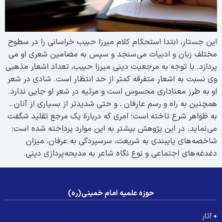
ین جستار، ابتدا استحکام کلام میرزا حبیب خراسانی را در سطوح
ختلف زبان و ادبیات می سنجد و سپس به مضامین شعری او می
ردازد. با توجه به مرجعیت دینی میرزا حبیب، تعداد اشعار مذهبی
ی نسبت به اشعار متفرقه کمتر از حد انتظار است. شادی در شعر
و به طرز معناداری محسوس است و مرثیه در شعر او جایی ندارد.
مچنین به راه و رسم عارفان ـ و حتی شدیدتر از بسیاری از آنان ـ
ه ظواهر شرع تاخته است؛ امری که دربارة یک مرجع تقلید شگفت
ی نماید. در این پژوهش بیشتر به این موارد پرداخته شده است:
اخصه های پایبندی به شریعت، سرسپردگی به عرفان، میزان
غدغه های اجتماعی و نوع نگاه شاعر به مدیحه پردازی دینی.
حوزه علمیه امام خمینی(ره)
آثار