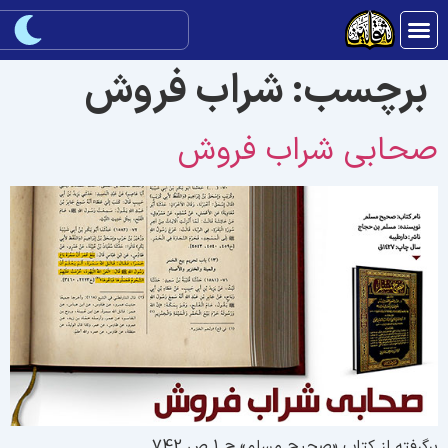
برچسب:
شراب فروش
حابی شراب فروش
رگرفته از کتاب «صحیح مسلم» ج 1 ص 742