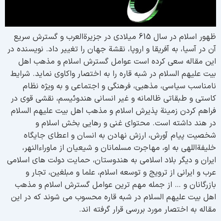
ظهور اسلام در سال 615 میلادی در جزیرةالعرب و گسترش سریع
ن در آسیا، به آفریقا و اروپا، نقشة جهان را تغییر داد. نویسنده در
ین مقاله سعی کرده است عوامل گسترش اسلام و مذهب اهل
یت علیهم السلام در شبه قاره را به اختصار واکاوی نماید. شرایط
امناسب سیاسی، مذهبی، فرهنگی و اجتماعی و به ویژه نظام
استی و طبقاتی ظالمانه و غیر انسانی هندوئیسم، نقشی قوی در
راهم کردن زمینة پذیرش اسلام و مذهب اهل بیت علیهم السلام
ر هند داشته است. محتوای غنی و رهایی بخش اسلام و
خصیت پیام آورش، ارزش نهادن به انسان و اعطای جایگاه
لیفةاللهی به او، مهاجرت مسلمانان و شیعیان از ماوراءالنهر،
یران و دیگر بلاد اسلامی به هندوستان، حمایت دولت های اسلامی
رب و ایرانی از ترویج و توسعه اسلام، علما و مبلغین، تجار و
ازرگانان و … از جمله مهم ترین عوامل گسترش اسلام و مذهب
هل بیت علیهم السلام در شبه قاره محسوب می شوند که در این
قاله به اختصار مورد بررسی قرار گرفته اند.