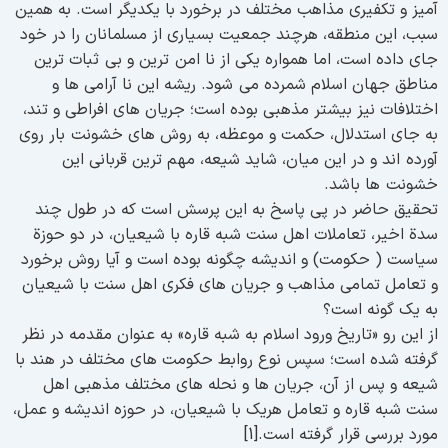
میز و تکفیری مذاهب مختلف در برخورد با یکدیگر است. به همین
بب، این منطقه، هرچند جمعیت بسیاری از مسلمانان را در خود
ای داده است، اما همواره یکی از نا امن ترین و بی ثبات ترین
ناطق جهان اسلام شمرده می شود. ریشه این نا آرامی ها و
ختلافات نیز بیشتر مذهبی بوده است؛ جریان های افراطی و تند،
ه جای استدلال، حکمت و موعظه، به روش های خشونت بار روی
ورده اند و در این میان، شاید شیعه، مهم ترین قربانی این
شونت ها باشد.
حقیق حاضر در پی پاسخ به این پرسش است که در طول چند
دة اخیر، تعاملات اهل سنت شبه قاره با شیعیان، در دو حوزة
یاست ( حکومت) و اندیشه چگونه بوده است و آیا روش برخورد
 تعامل تمامی مذاهب و جریان های فکری اهل سنت با شیعیان
ه یک گونه است؟
ز این رو «تاریخ ورود اسلام به شبه قاره» به عنوان مقدمه در نظر
رفته شده است؛ سپس نوع روابط حکومت های مختلف در هند با
یعه و پس از آن، جریان ها و نحله های مختلف مذهبی اهل
نت شبه قاره و تعامل هریک با شیعیان، در حوزه اندیشه و عمل،
ورد بررسی قرار گرفته است.[1]