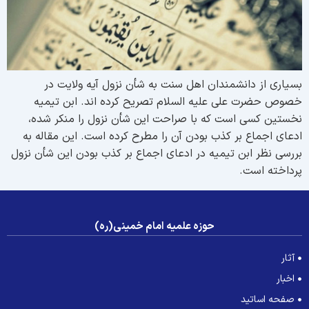
سیاری از دانشمندان اهل سنت به شأن نزول آیه ولایت در
صوص حضرت علی علیه السلام تصریح کرده اند. ابن تیمیه
خستین کسی است که با صراحت این شأن نزول را منکر شده،
دعای اجماع بر کذب بودن آن را مطرح کرده است. این مقاله به
ررسی نظر ابن تیمیه در ادعای اجماع بر کذب بودن این شأن نزول
رداخته است.
حوزه علمیه امام خمینی(ره)
آثار
اخبار
صفحه اساتید