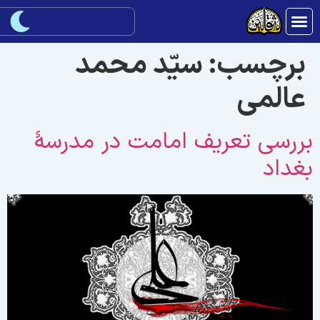
برچسب:
سیّد محمد
عالمی
ررسی تعريف امامت در مدرسۀ
غداد