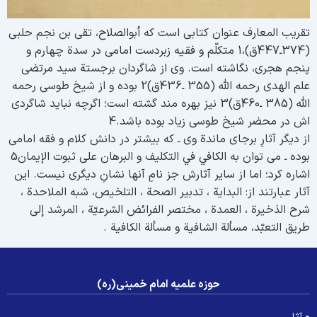
قریب المعارف عنوان کتابی است که أبوالصلاح، تقی بن نجم حلبی
(374ـ447ق)،1 متکلّم و فقیه زبردست امامی در سدة چهارم و
نجم هجری، نگاشته است. وی از شاگردان برجستة سید مرتضی
علم الهدى رحمه الله (355 ـ436ق)2 بوده و از شیخ طوسی رحمه
الله (385 ـ460ق)3 نیز بهره مند گشته است؛ اگرچه نباید شاگردی
ش در محضر شیخ طوسی زیاد بوده باشد.4
ز دیگر آثارِ برجای ماندة وی ـ که بیشتر در دانش کلام و فقه امامی
بوده ـ می توان به الکافي في التکلیف و البرهان على ثبوت الإیمان5
شاره کرد؛ اما از سایر آثارش جز نامِ آنها نشانِ دیگری نیست. این
ثار عبارتند از: البدایة ، تدبیر الصحة ، التلخیص، شبه الملاحدة ،
رح الذخیرة ، العمدة ، مختصر الفرائض الشرعیّة ، المرشد إلى
ريق التعبّد، مسألة الشافیة و مسألة الکافیة .
حوزه علمیه امام خمینی(ره)