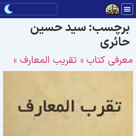
برچسب:
سید حسین
حائری
عرفی کتاب « تقريب المعارف »