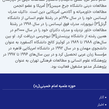
مطالعات دینى دانشگاه جرج میسِن[2] آمریكا و عضو انجمن
طالعات خاورمیانه و آكادمى آمریكایى دین است. داكیك مدرك
لیسانس خود را در سال 1990م در رشتۀ علوم انسانى از دانشگاه
كُرنل[3] نیویورك، مدرك فوق لیسانس را در سال 1998 در رشتۀ
مطالعات خاور نزدیك و مدرك دكتراى خود را در سال 2000م در
همین رشته از دانشگاه پرینستن[4] نیوجرسى دریافت كرد. او بین
سال‌هاى 1988 تا 1989 در كوئینز كالج دانشگاه آكسفورد به عنوان
دانشجوى مهمان و در سال 1992 در دانشگاه امریكایى قاهره در
مؤسسۀ زبان عربى تحصیل كرد و در بین سال‌هاى 1996 تا 1997 در
ژوهشگاه علوم انسانى و مطالعات فرهنگى تهران به عنوان
ژوهشگر مدعو مشغول فعالیت بود.
حوزه علمیه امام خمینی(ره)
آثار
اخبار