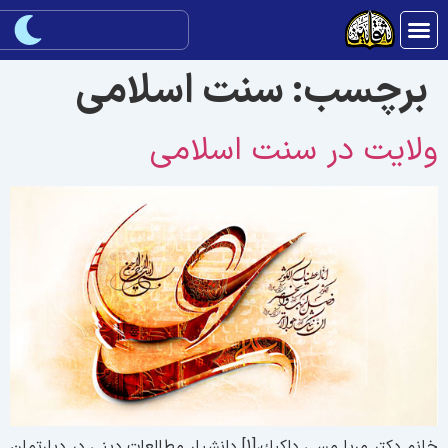
برچسب:
سنت اسلامی
لایت در سنت اسلامی
خانم دكتر مریا مسى داكیك،[1] دانشیار مطالعات دینى در دپارتمان