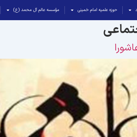
حوزه علمیه امام خمینی
مؤسسه عالم آل محمد (ع)
جتماعى
اشورا