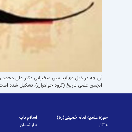
آن چه در ذیل مىآید متن سخنرانى دکتر على محمد ول
انجمن علمى تاریخ (گروه خواهران), تشکیل شده است
حوزه علمیه امام خمینی(ره)
اسلام ناب
آثار
از آسمان