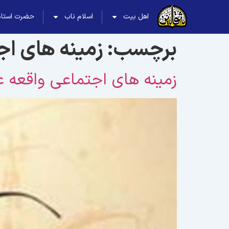
اهل بیت
اسلام ناب
حضرت استاد
برچسب:
زمینه هاى ا
زمینه هاى اجتماعى واقعه ع