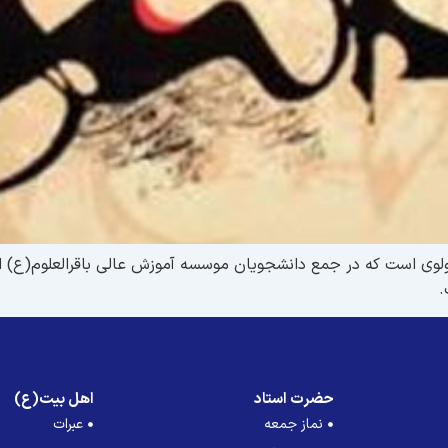
وى است که در جمع دانشجویان موسسه آموزش عالى باقرالعلوم(ع) ایر
.
حضرت استاد
اهل بیت(ع)
نماز جمعه
عبرات